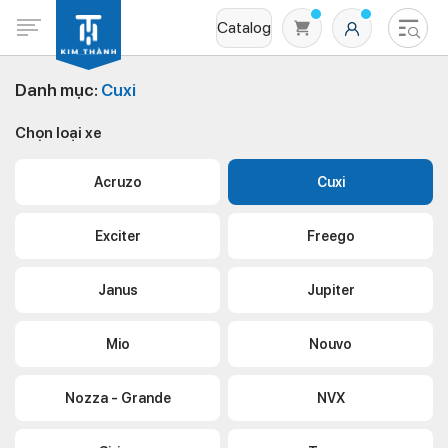
Catalog
Danh mục:
Cuxi
Chọn loại xe
Acruzo
Cuxi
Exciter
Freego
Không có sản phẩm nào trong giỏ hàng
Janus
Jupiter
Mio
Nouvo
Nozza - Grande
NVX