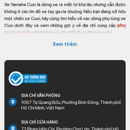
Xe Yamaha Cuxi là dòng xe ra mắt từ khá lâu nhưng vẫn được
không ít các tín đồ xe tay ga ưa chuộng. Nếu bạn đang sở hữu
một chiếc xe Cuxi, hãy cùng tìm hiểu về các dòng phụ tùng xe
Cuxi dưới đây và xem những gợi ý về địa chỉ cung cấp
phụ
tùng xe máy
chính hãng giá tốt nhất thị trường bạn nhé.
Giới thiệu về xe Cuxi
Xem thêm
ĐỊA CHỈ VĂN PHÒNG
1067 Tạ Quang Bửu, Phường Bình Đông, Thành phố
Hồ Chí Minh, Việt Nam
ĐỊA CHỈ CỬA HÀNG
Giới thiệu về xe Cuxi
72 Phạm Hữu Chí, Phường Chợ Lớn, Thành phố Hồ