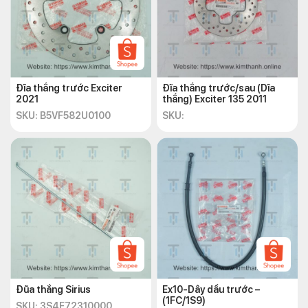
Đĩa thắng trước Exciter
Đĩa thắng trước/sau (Dĩa
2021
thắng) Exciter 135 2011
SKU: B5VF582U0100
SKU:
Đũa thắng Sirius
Ex10-Dây dầu trước –
(1FC/1S9)
SKU: 3S4F72310000