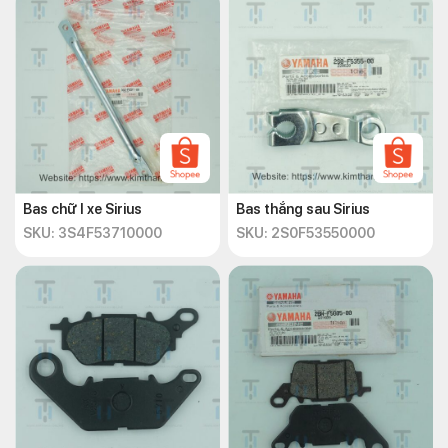
Bas chữ I xe Sirius
Bas thắng sau Sirius
SKU: 3S4F53710000
SKU: 2S0F53550000