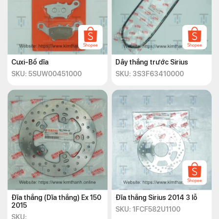
Cuxi-Bố dĩa
Dây thắng trước Sirius
SKU: 5SUW00451000
SKU: 3S3F63410000
Đĩa thắng (Dĩa thắng) Ex 150
Đĩa thắng Sirius 2014 3 lỗ
2015
SKU: 1FCF582U1100
SKU: