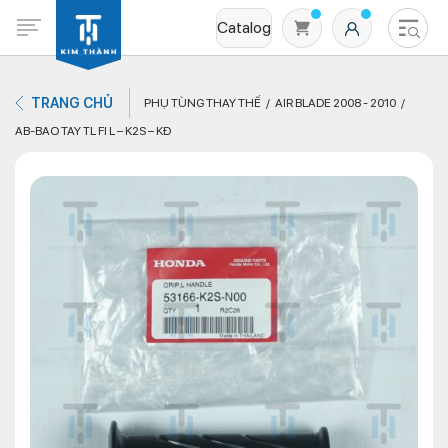
Catalog
TRANG CHỦ
PHỤ TÙNG THAY THẾ
AIR BLADE 2008 - 2010
AB-BAO TAY TL FI L – K2S – KĐ
Không có sản phẩm nào trong giỏ hàng