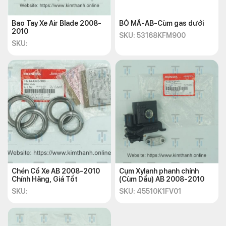
Bao Tay Xe Air Blade 2008-
BỎ MÃ-AB-Cùm gas dưới
2010
SKU: 53168KFM900
SKU:
Chén Cổ Xe AB 2008-2010
Cụm Xylanh phanh chính
Chính Hãng, Giá Tốt
(Cùm Dầu) AB 2008-2010
SKU:
SKU: 45510K1FV01