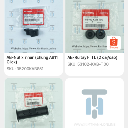
AB-Nút xi nhan (chung AB11
AB-Rù tay Fi TL (2 cái/căp)
Click)
SKU: 53102-KVB-T00
SKU: 35200KVB851