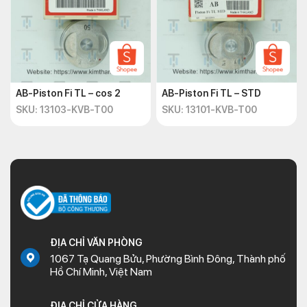
AB-Piston Fi TL – cos 2
AB-Piston Fi TL – STD
SKU: 13103-KVB-T00
SKU: 13101-KVB-T00
ĐỊA CHỈ VĂN PHÒNG
1067 Tạ Quang Bửu, Phường Bình Đông, Thành phố
Hồ Chí Minh, Việt Nam
ĐỊA CHỈ CỬA HÀNG