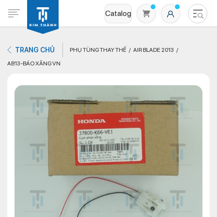
Catalog
TRANG CHỦ
PHỤ TÙNG THAY THẾ
AIR BLADE 2013
AB13-BÁO XĂNG VN
Không có sản phẩm nào trong giỏ hàng