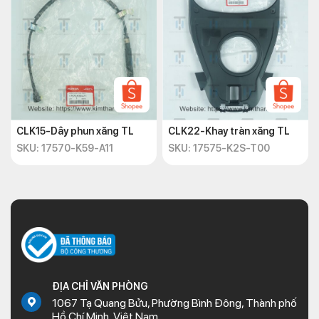
CLK15-Dây phun xăng TL
CLK22-Khay tràn xăng TL
SKU: 17570-K59-A11
SKU: 17575-K2S-T00
ĐỊA CHỈ VĂN PHÒNG
1067 Tạ Quang Bửu, Phường Bình Đông, Thành phố
Hồ Chí Minh, Việt Nam