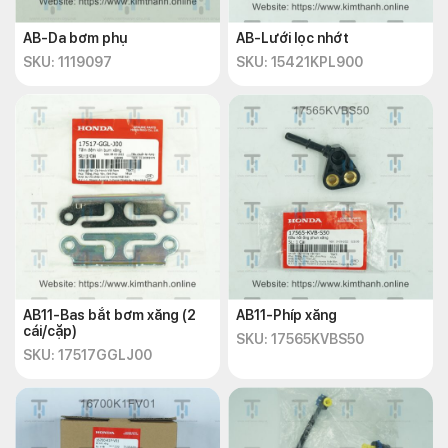
AB-Da bơm phụ
AB-Lưới lọc nhớt
SKU: 1119097
SKU: 15421KPL900
AB11-Bas bắt bơm xăng (2
AB11-Phíp xăng
cái/cặp)
SKU: 17565KVBS50
SKU: 17517GGLJ00