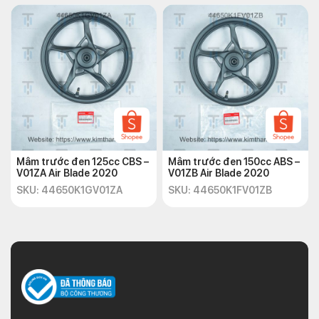
Mâm trước đen 125cc CBS –
Mâm trước đen 150cc ABS –
V01ZA Air Blade 2020
V01ZB Air Blade 2020
SKU: 44650K1GV01ZA
SKU: 44650K1FV01ZB