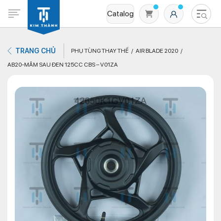
Catalog
TRANG CHỦ
PHỤ TÙNG THAY THẾ
AIR BLADE 2020
AB20-MÂM SAU ĐEN 125CC CBS – V01ZA
Không có sản phẩm nào trong giỏ hàng