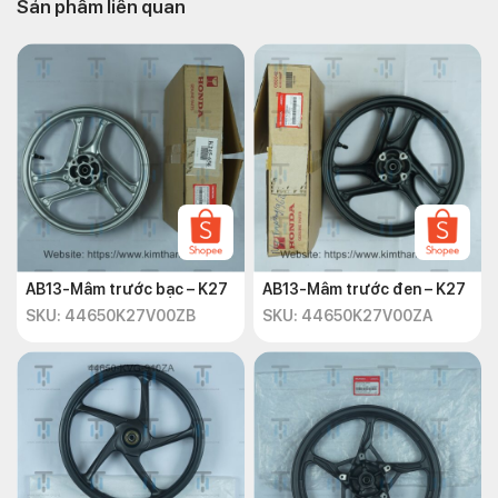
Sản phẩm liên quan
Nhanh tay đặt ngay
phụ tùng xe máy chính hãng
Kim
Thành để được giao hàng nhanh chóng tận nơi:
Địa chỉ:
Số 72 – 74 Phạm Hữu Chí, P.12, Q.5, TP.HCM.
Hotline:
+842838547570
.
Email:
chkimthanh72@gmail.com.
Website:
https://kimthanh.online/
AB13-Mâm trước bạc – K27
AB13-Mâm trước đen – K27
SKU: 44650K27V00ZB
SKU: 44650K27V00ZA