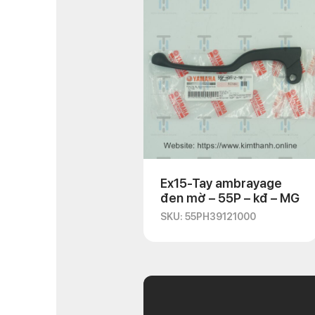
Ex15-Tay ambrayage
đen mờ – 55P – kđ – MG
SKU: 55PH39121000