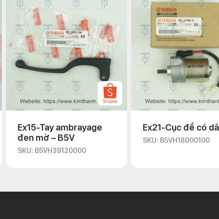
Ex15-Tay ambrayage
Ex21-Cục đề có dâ
đen mờ – B5V
SKU: B5VH18000100
SKU: B5VH39120000