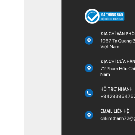
ĐỊA CHỈ VĂN PH
1067 Tạ Quang B
Việt Nam
ĐỊA CHỈ CỬA HÀ
72 Phạm Hữu Chí,
Nam
HỖ TRỢ NHANH
+8428385475
EMAIL LIÊN HỆ
chkimthanh72@g