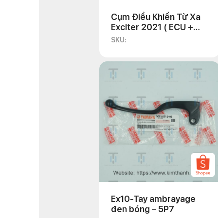
Cụm Điều Khiển Từ Xa
Exciter 2021 ( ECU +
Remote Ex21)
SKU:
Ex10-Tay ambrayage
đen bóng – 5P7