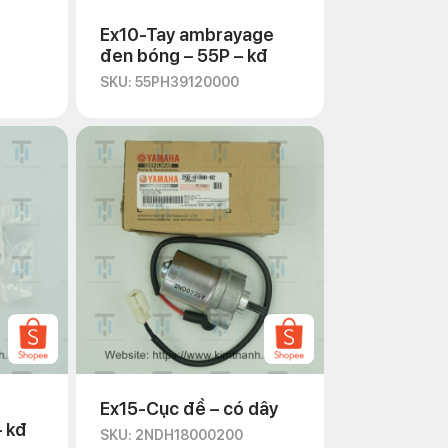
Ex10-Tay ambrayage
đen bóng – 55P – kđ
SKU: 55PH39120000
Ex15-Cục đề – có dây
 kđ
SKU: 2NDH18000200