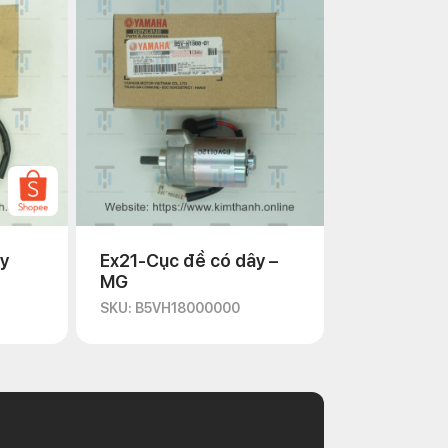
y
Ex21-Cục đề có dây –
MG
SKU: B5VH18000000