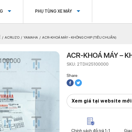
OG
PHỤ TÙNG XE MÁY
Ế
ACRUZO
YAMAHA
ACR-KHOÁ MÁY – KHÔNG CHIP (TIÊU CHUẨN)
ACR-KHOÁ MÁY – KH
SKU: 2TDH25100000
Share:
Xem giá tại website mới
Chính sách đổi trả 1-1
Gia