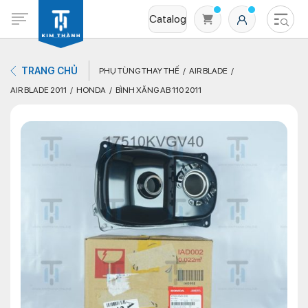
Catalog
TRANG CHỦ
PHỤ TÙNG THAY THẾ
AIR BLADE
AIR BLADE 2011
HONDA
BÌNH XĂNG AB 110 2011
Không có sản phẩm nào trong giỏ hàng