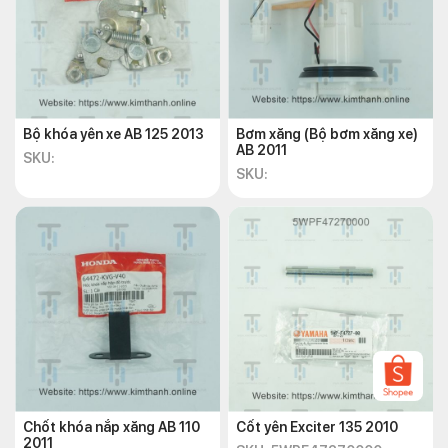
Bình xăng được thiết kế chắc chắn, có khả năng chống va đập
và chịu được áp suất cao của nhiên liệu. Điều này giúp xe vận
hành ổn định và an toàn.
Cách bảo dưỡng bình xăng AB
2011
Bộ khóa yên xe AB 125 2013
Bơm xăng (Bộ bơm xăng xe)
AB 2011
SKU:
SKU:
Để bảo dưỡng bình xăng AB 2011 một cách hiệu quả, có một
số cách bạn có thể thực hiện:
Sử dụng dung dịch phụ gia:
Một cách đơn giản là sử
dụng dung dịch phụ gia tẩy rửa pha vào xăng với tỷ lệ cụ
thể. Tuy nhiên, phương pháp này chỉ loại bỏ bụi bẩn và
cặn bã ở kim phun, không xử lý rỉ sét và cặn đáy bình
xăng.
Lắp đặt lõi lọc xăng:
Một cách hiệu quả hơn là sử dụng
lõi lọc xăng được đặt giữa ống dẫn xăng từ bình xăng đến
buồng đốt. Lõi lọc này là một giải pháp trung gian có khả
Chốt khóa nắp xăng AB 110
Cốt yên Exciter 135 2010
năng loại bỏ hầu hết các cặn bẩn và rỉ sét.
2011