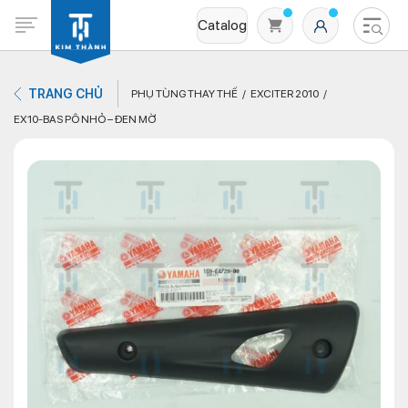
Catalog
TRANG CHỦ
PHỤ TÙNG THAY THẾ
EXCITER 2010
EX10-BAS PÔ NHỎ – ĐEN MỜ
Không có sản phẩm nào trong giỏ hàng