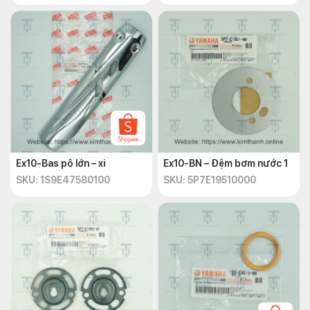
Ex10-Bas pô lớn – xi
Ex10-BN – Đệm bơm nước 1
SKU: 1S9E47580100
SKU: 5P7E19510000