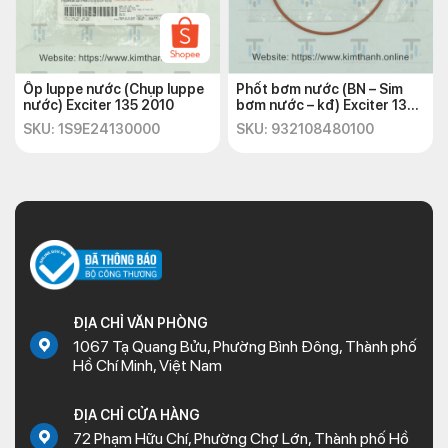
Ốp luppe nước (Chụp luppe
Phốt bơm nước (BN – Sim
nước) Exciter 135 2010
bơm nước – kđ) Exciter 135
2010
SKU: 1S9E24130000
SKU: 932108480100
ĐỊA CHỈ VĂN PHÒNG
1067 Tạ Quang Bửu, Phường Bình Đông, Thành phố
Hồ Chí Minh, Việt Nam
ĐỊA CHỈ CỬA HÀNG
72 Phạm Hữu Chí, Phường Chợ Lớn, Thành phố Hồ