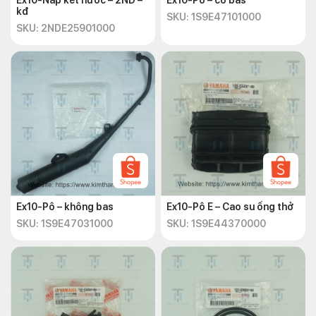
Ex10-Nắp két nước – 2ND –
Ex10-Pô – có bas
kđ
SKU: 1S9E47101000
SKU: 2NDE25901000
Ex10-Pô – không bas
Ex10-Pô E – Cao su ống thở
SKU: 1S9E47031000
SKU: 1S9E44370000