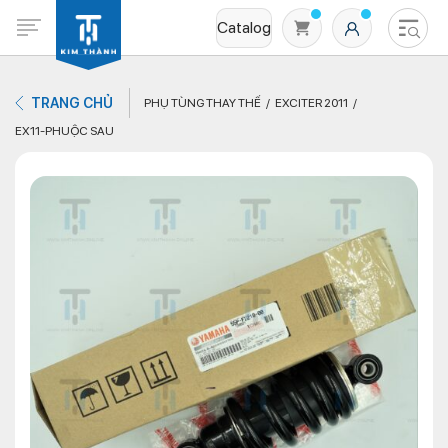
Catalog
TRANG CHỦ
PHỤ TÙNG THAY THẾ
EXCITER 2011
EX11-PHUỘC SAU
Không có sản phẩm nào trong giỏ hàng