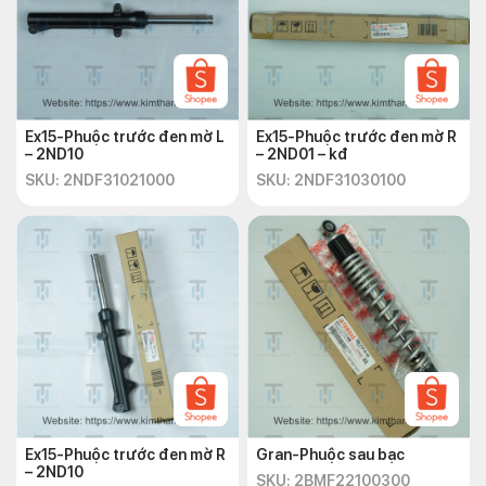
Ex15-Phuộc trước đen mờ L
Ex15-Phuộc trước đen mờ R
– 2ND10
– 2ND01 – kđ
SKU: 2NDF31021000
SKU: 2NDF31030100
Ex15-Phuộc trước đen mờ R
Gran-Phuộc sau bạc
– 2ND10
SKU: 2BMF22100300