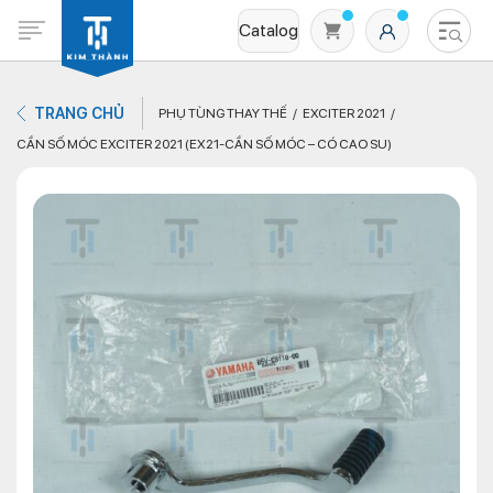
Catalog
TRANG CHỦ
PHỤ TÙNG THAY THẾ
EXCITER 2021
CẦN SỐ MÓC EXCITER 2021 (EX21-CẦN SỐ MÓC – CÓ CAO SU)
Không có sản phẩm nào trong giỏ hàng