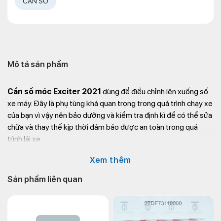
CẦN SỐ
Mô tả sản phẩm
Cần số móc Exciter 2021
dùng để điều chỉnh lên xuống số
xe máy. Đây là phụ tùng khá quan trọng trong quá trình chạy xe
của bạn vì vậy nên bảo dưỡng và kiểm tra định kì để có thể sửa
chữa và thay thế kịp thời đảm bảo được an toàn trong quá
trình lái xe.
Bạn có thể tìm mua
cần móc sang số Ex21
tại Kim Thành:
Xem thêm
Thông tin liên hệ:
Sản phẩm liên quan
Website: https://kimthanh.online/
Hotline:
+842838547570
Địa chỉ: 72 – 74 Phạm Hữu Chí, P.12, Q.5, TP.HCM