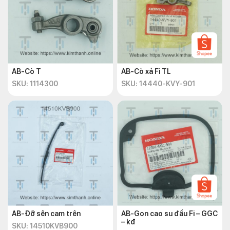
AB-Cò T
AB-Cò xả Fi TL
SKU: 1114300
SKU: 14440-KVY-901
AB-Đỡ sên cam trên
AB-Gon cao su đầu Fi – GGC
– kđ
SKU: 14510KVB900