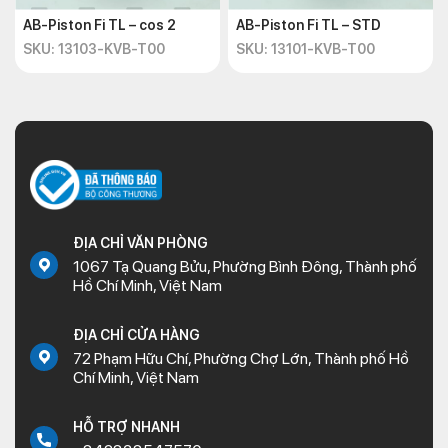
AB-Piston Fi TL – cos 2
AB-Piston Fi TL – STD
SKU: 13103-KVB-T00
SKU: 13101-KVB-T00
ĐỊA CHỈ VĂN PHÒNG
1067 Tạ Quang Bửu, Phường Bình Đông, Thành phố
Hồ Chí Minh, Việt Nam
ĐỊA CHỈ CỬA HÀNG
72 Phạm Hữu Chí, Phường Chợ Lớn, Thành phố Hồ
Chí Minh, Việt Nam
HỖ TRỢ NHANH