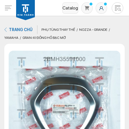
Catalog
TRANG CHỦ
PHỤ TÙNG THAY THẾ
NOZZA - GRANDE
YAMAHA
GRAN-XI ĐỒNG HỒ BẠC MỜ
Không có sản phẩm nào trong giỏ hàng