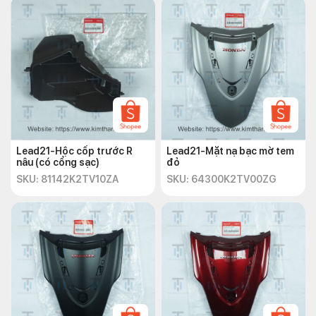
Lead21-Hộc cốp trước R
Lead21-Mặt nạ bạc mờ tem
nâu (có cổng sạc)
đỏ
SKU: 81142K2TV10ZA
SKU: 64300K2TV00ZG