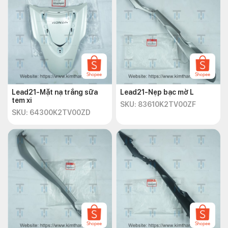
Lead21-Mặt nạ trắng sữa
Lead21-Nẹp bạc mờ L
tem xi
SKU: 83610K2TV00ZF
SKU: 64300K2TV00ZD