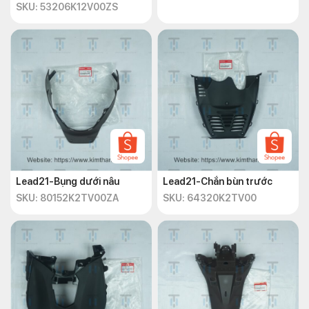
SKU: 53206K12V00ZS
Lead21-Bụng dưới nâu
Lead21-Chắn bùn trước
SKU: 80152K2TV00ZA
SKU: 64320K2TV00