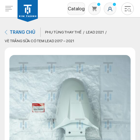
Catalog
TRANG CHỦ
PHỤ TÙNG THAY THẾ
LEAD 2021
VÈ TRẮNG SỮA CÓ TEM LEAD 2017 – 2021
Không có sản phẩm nào trong giỏ hàng