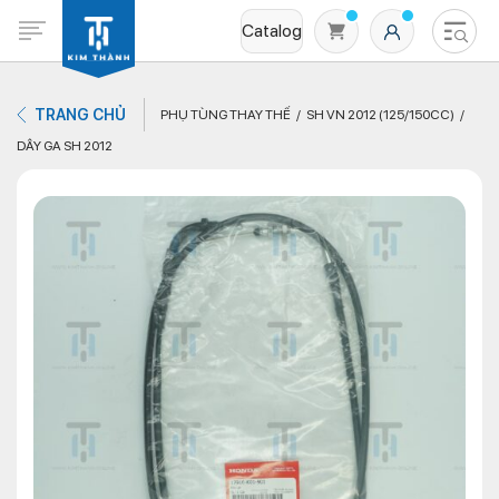
Catalog
TRANG CHỦ
PHỤ TÙNG THAY THẾ
SH VN 2012 (125/150CC)
DÂY GA SH 2012
Không có sản phẩm nào trong giỏ hàng