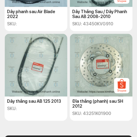
được tư vấn và hỗ trợ nhanh chóng nhất:
Dây phanh sau Air Blade
Dây Thắng Sau / Dây Phanh
Địa chỉ
: 72 – 74 Phạm Hữu Chí, P.12, Q.5, TP.HCM
2022
Sau AB 2008-2010
Website:
https://kimthanh.online/
SKU:
SKU: 43450KVG910
Hotline:
02838547570
Email:
chkimthanh72@gmail.com
Dây thắng sau AB 125 2013
Đĩa thắng (phanh) sau SH
2012
SKU:
SKU: 43251K01900