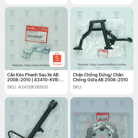
Cảm thấy xe nặng nề và khó đi khi tăng ga.
Kích thước dây ga nhỏ hơn so với thời điểm mới mua, bề
mặt dây bị chai cứng và sần sùi.
Để đảm bảo xe máy của bạn luôn hoạt động ổn định, bạn nên
kiểm tra và bảo dưỡng dây ga định kỳ sau khi xe đã đi được
khoảng 8.000 – 10.000 km và nên thay mới dây ga sau
khoảng 20.000 km. Điều này giúp bảo đảm rằng hệ thống ga
của xe SH 2012 luôn hoạt động hiệu quả và an toàn trong quá
trình sử dụng.
Cần Kéo Phanh Sau Xe AB
Chân Chống Đứng/ Chân
2008-2010 | 43410-KVB-
Chống Giữa AB 2008-2010
900
SKU: 43410KVB900
SKU: