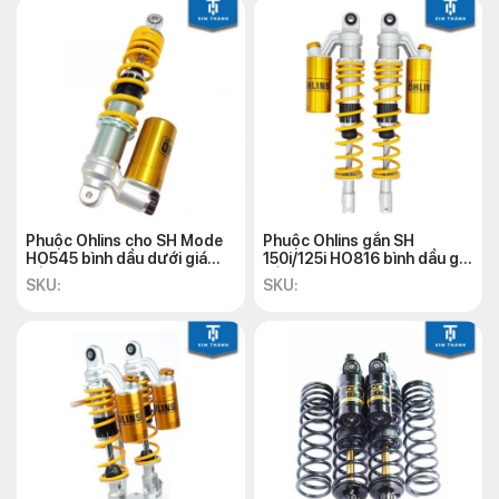
Phuộc Ohlins cho SH Mode
Phuộc Ohlins gắn SH
HO545 bình dầu dưới giá
150i/125i HO816 bình dầu giá
tốt, chính hãng
tốt, chính hãng
SKU:
SKU: