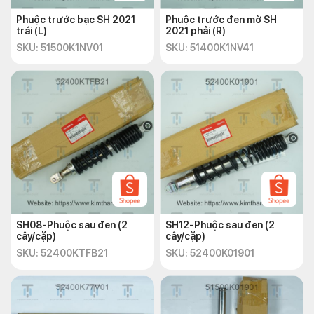
Phuộc trước bạc SH 2021
Phuộc trước đen mờ SH
trái (L)
2021 phải (R)
SKU: 51500K1NV01
SKU: 51400K1NV41
SH08-Phuộc sau đen (2
SH12-Phuộc sau đen (2
cây/cặp)
cây/cặp)
SKU: 52400KTFB21
SKU: 52400K01901