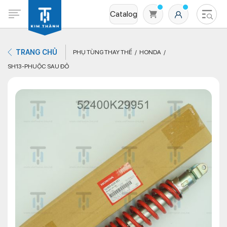
Catalog
TRANG CHỦ
PHỤ TÙNG THAY THẾ
HONDA
SH13-PHUỘC SAU ĐỎ
Không có sản phẩm nào trong giỏ hàng