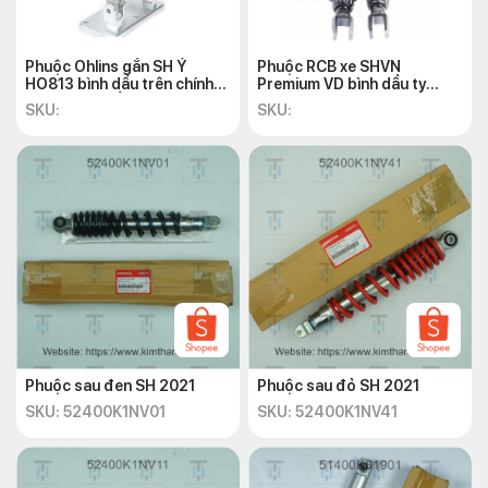
Phuộc Ohlins gắn SH Ý
Phuộc RCB xe SHVN
HO813 bình dầu trên chính
Premium VD bình dầu ty
hãng, BH 1 đổi 1
vàng 2 lò xo
SKU:
SKU:
Phuộc sau đen SH 2021
Phuộc sau đỏ SH 2021
SKU: 52400K1NV01
SKU: 52400K1NV41