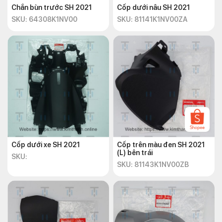
Chắn bùn trước SH 2021
Cốp dưới nâu SH 2021
SKU: 64308K1NV00
SKU: 81141K1NV00ZA
Cốp dưới xe SH 2021
Cốp trên màu đen SH 2021
(L) bên trái
SKU:
SKU: 81143K1NV00ZB