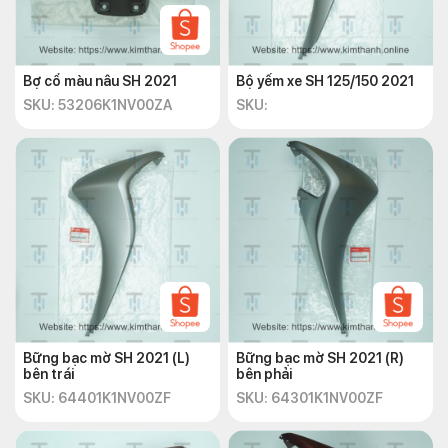
Bợ cổ màu nâu SH 2021
Bộ yếm xe SH 125/150 2021
SKU: 53206K1NV00ZA
SKU:
Bững bạc mờ SH 2021 (L)
Bững bạc mờ SH 2021 (R)
bên trái
bên phải
SKU: 64401K1NV00ZF
SKU: 64301K1NV00ZF