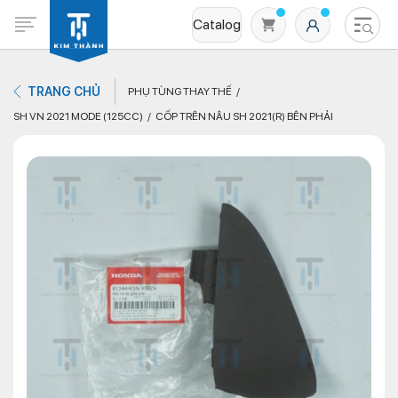
Catalog
TRANG CHỦ
PHỤ TÙNG THAY THẾ
SH VN 2021 MODE (125CC)
CỐP TRÊN NÂU SH 2021(R) BÊN PHẢI
Không có sản phẩm nào trong giỏ hàng