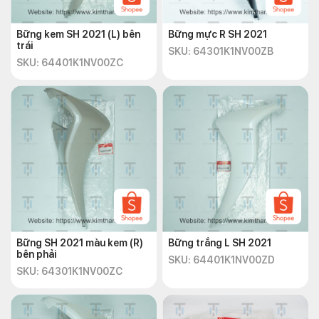
Bững kem SH 2021 (L) bên
Bững mực R SH 2021
trái
SKU: 64301K1NV00ZB
SKU: 64401K1NV00ZC
Bững SH 2021 màu kem (R)
Bững trắng L SH 2021
bên phải
SKU: 64401K1NV00ZD
SKU: 64301K1NV00ZC