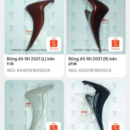
Bững đô SH 2021 (L) bên
Bững đô SH 2021 (R) bên
trái
phải
SKU: 64401K1NV00ZA
SKU: 64301K1NV00ZA