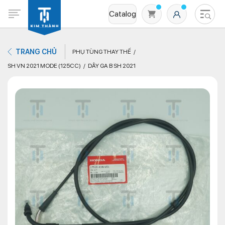
Catalog
TRANG CHỦ
PHỤ TÙNG THAY THẾ
SH VN 2021 MODE (125CC)
DÂY GA B SH 2021
Không có sản phẩm nào trong giỏ hàng