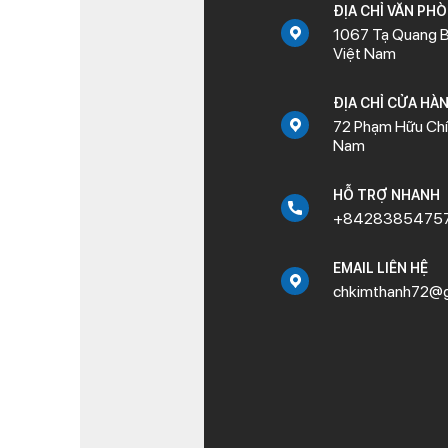
ĐỊA CHỈ VĂN PH
1067 Tạ Quang B
Việt Nam
ĐỊA CHỈ CỬA HÀ
72 Phạm Hữu Chí,
Nam
HỖ TRỢ NHANH
+8428385475
EMAIL LIÊN HỆ
chkimthanh72@g