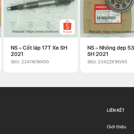
NS – Cốt láp 17T Xe SH
NS – Nhông dẹp 5
2021
SH 2021
SKU: 23411K1NV00
SKU: 23422K1NV00
LIÊN KẾT
Giới thiệu