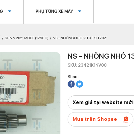
OG
PHỤ TÙNG XE MÁY
Ế
SH VN 2021 MODE (125CC)
NS – NHÔNG NHỎ 13T XE SH 2021
NS – NHÔNG NHỎ 13
SKU: 23421K1NV00
Share:
Xem giá tại website mới
Mua trên Shopee