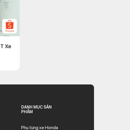
3T Xe
DANH MỤC SẢN
PHẨM
Phụ tùng xe Honda