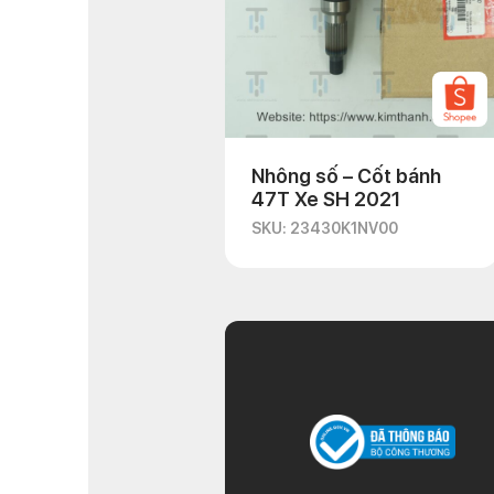
Nhông số – Cốt bánh
47T Xe SH 2021
SKU: 23430K1NV00