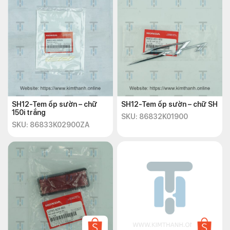
SH12-Tem ốp sườn – chữ
SH12-Tem ốp sườn – chữ SH
150i trắng
SKU: 86832K01900
SKU: 86833K02900ZA