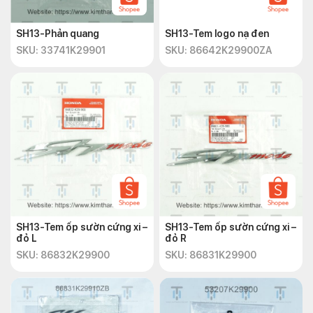
SH13-Phản quang
SH13-Tem logo nạ đen
SKU: 33741K29901
SKU: 86642K29900ZA
SH13-Tem ốp sườn cứng xi –
SH13-Tem ốp sườn cứng xi –
đỏ L
đỏ R
SKU: 86832K29900
SKU: 86831K29900