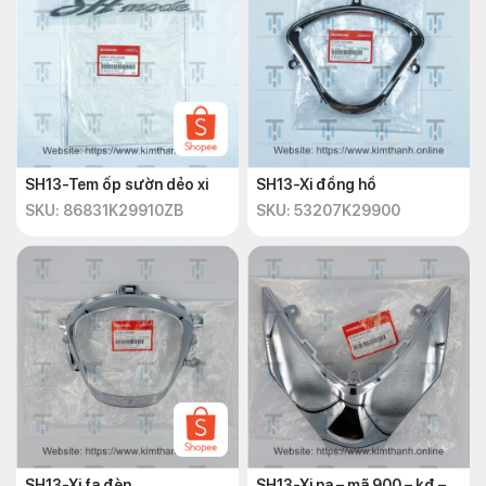
SH13-Tem ốp sườn dẻo xi
SH13-Xi đồng hồ
SKU: 86831K29910ZB
SKU: 53207K29900
SH13-Xi fa đèn
SH13-Xi nạ – mã 900 – kđ –