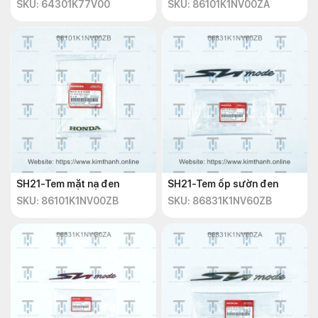
SKU: 64301K77V00
SKU: 86101K1NV00ZA
SH21-Tem mặt nạ đen
SH21-Tem ốp sườn đen
SKU: 86101K1NV00ZB
SKU: 86831K1NV60ZB