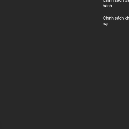
Chính sách b
hành
Chính sách kh
nại