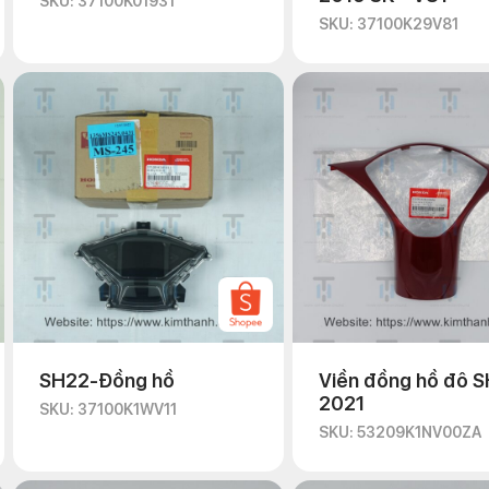
SKU: 37100K01931
SKU: 37100K29V81
SH22-Đồng hồ
Viền đồng hồ đô S
2021
SKU: 37100K1WV11
SKU: 53209K1NV00ZA