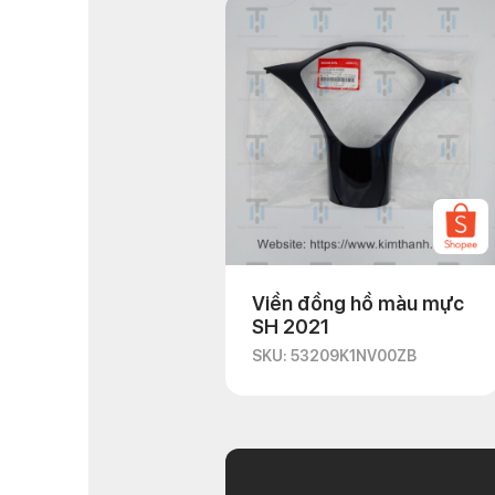
Viền đồng hồ màu mực
SH 2021
SKU: 53209K1NV00ZB