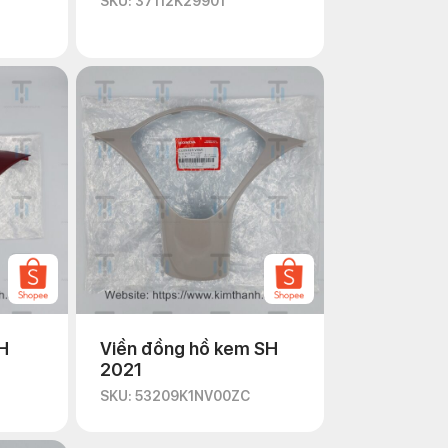
SKU: 37112K29901
H
Viền đồng hồ kem SH
2021
SKU: 53209K1NV00ZC