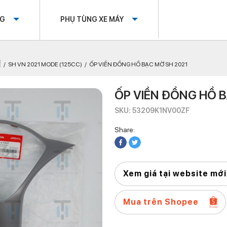
OG
PHỤ TÙNG XE MÁY
Ế
SH VN 2021 MODE (125CC)
ỐP VIỀN ĐỒNG HỒ BẠC MỜ SH 2021
ỐP VIỀN ĐỒNG HỒ 
SKU: 53209K1NV00ZF
Share:
Xem giá tại website mới
Mua trên Shopee