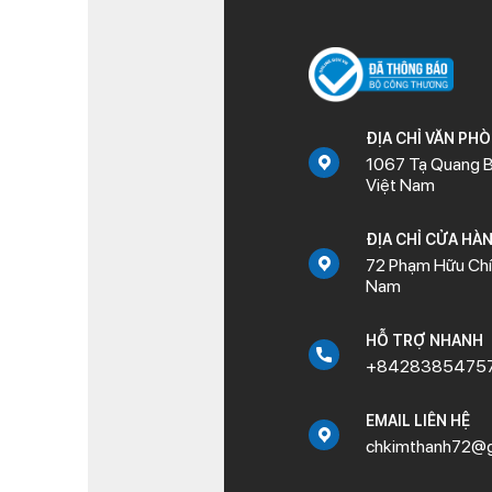
ĐỊA CHỈ VĂN PH
1067 Tạ Quang B
Việt Nam
ĐỊA CHỈ CỬA HÀ
72 Phạm Hữu Chí,
Nam
HỖ TRỢ NHANH
+8428385475
EMAIL LIÊN HỆ
chkimthanh72@g