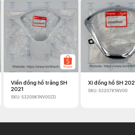
Viền đồng hồ trắng SH
Xi đồng hồ SH 202
2021
SKU: 53207K1NV00
SKU: 53209K1NV00ZD