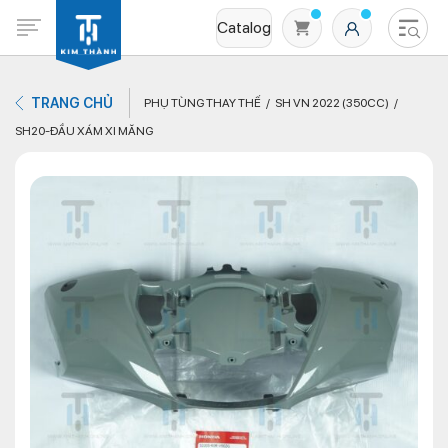
Catalog
TRANG CHỦ
PHỤ TÙNG THAY THẾ
SH VN 2022 (350CC)
SH20-ĐẦU XÁM XI MĂNG
Không có sản phẩm nào trong giỏ hàng