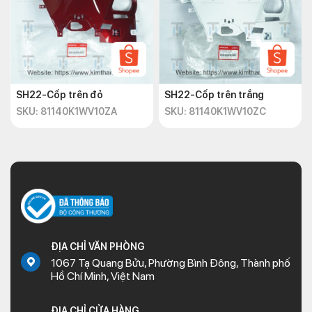
SH22-Cốp trên đỏ
SH22-Cốp trên trắng
SKU: 81140K1WV10ZA
SKU: 81140K1WV10ZC
ĐỊA CHỈ VĂN PHÒNG
1067 Tạ Quang Bửu, Phường Bình Đông, Thành phố
Hồ Chí Minh, Việt Nam
ĐỊA CHỈ CỬA HÀNG