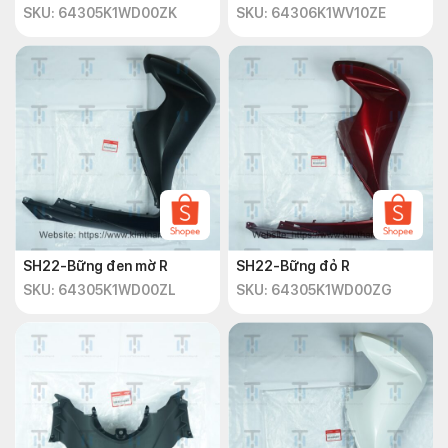
SKU: 64305K1WD00ZK
SKU: 64306K1WV10ZE
SH22-Bững đen mờ R
SH22-Bững đỏ R
SKU: 64305K1WD00ZL
SKU: 64305K1WD00ZG