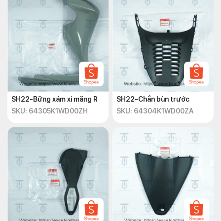
SH22-Bững xám xi măng R
SH22-Chắn bùn trước
SKU: 64305K1WD00ZH
SKU: 64304K1WD00ZA