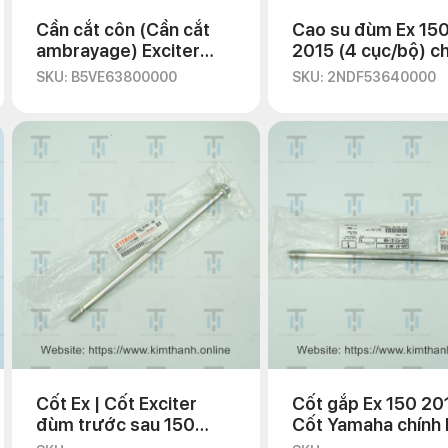
Cần cắt côn (Cần cắt
Cao su đùm Ex 15
ambrayage) Exciter
2015 (4 cục/bộ) ch
2021
hãng Yamaha
SKU: B5VE63800000
SKU: 2NDF53640000
Cốt Ex | Cốt Exciter
Cốt gắp Ex 150 20
đùm trước sau 150
Cốt Yamaha chính
2015