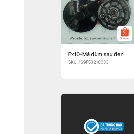
Ex10-Má đùm sau đen
SKU: 1S9F53210033