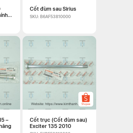
0
Cốt đùm sau Sirius
ính
SKU: B6AF53810000
15 –
Cốt trục (Cốt đùm sau)
 hãng
Exciter 135 2010