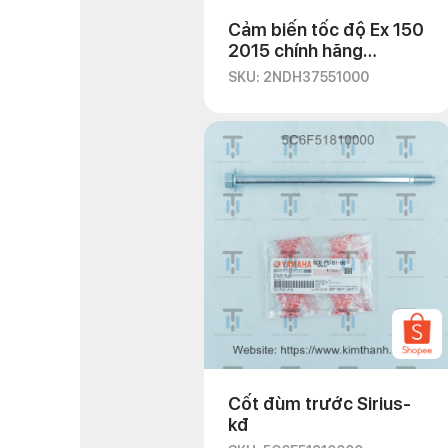
Cảm biến tốc độ Ex 150
2015 chính hãng
Yamaha
SKU: 2NDH37551000
Cốt đùm trước Sirius-
kđ