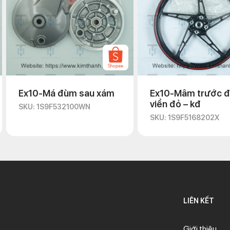
Ex10-Má đùm sau xám
Ex10-Mâm trước 
viền đỏ – kđ
SKU: 1S9F532100WN
SKU: 1S9F5168202X
LIÊN KẾT
Giới thiệu