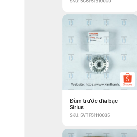
SKU: 5C6F51810000
Đùm trước đĩa bạc
Sirius
SKU: 5VTF51110035