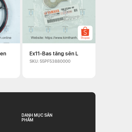
đen
Ex11-Bas tăng sên L
SKU: 55PF53880000
DANH MỤC SẢN
PHẨM