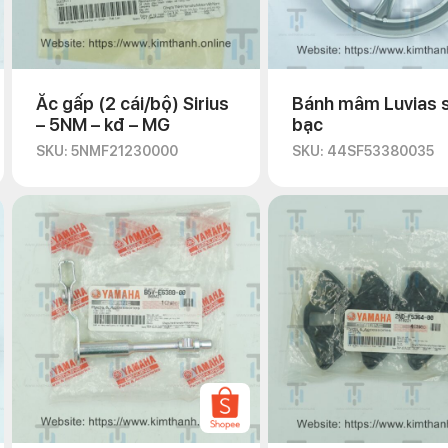
Ắc gấp (2 cái/bộ) Sirius
Bánh mâm Luvias 
– 5NM – kđ – MG
bạc
SKU: 5NMF21230000
SKU: 44SF53380035