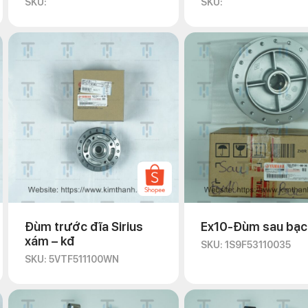
SKU:
SKU:
Đùm trước đĩa Sirius
Ex10-Đùm sau bạc
xám – kđ
SKU: 1S9F53110035
SKU: 5VTF511100WN