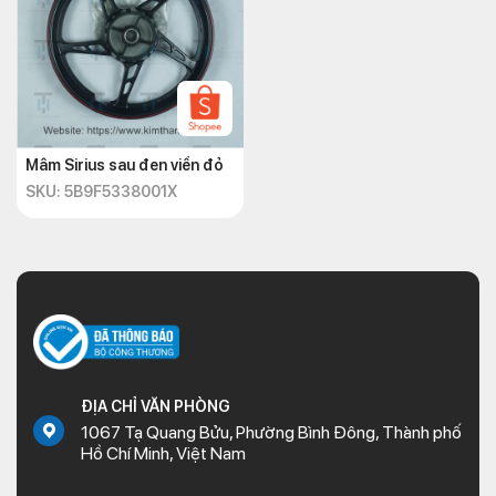
TP.HCM
☎️
Hotline
:
+842838547570
Mâm Sirius sau đen viền đỏ
SKU: 5B9F5338001X
ĐỊA CHỈ VĂN PHÒNG
1067 Tạ Quang Bửu, Phường Bình Đông, Thành phố
Hồ Chí Minh, Việt Nam