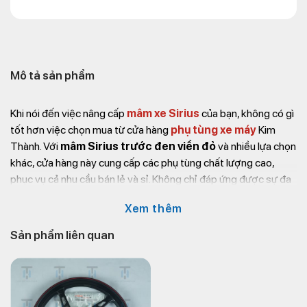
Mô tả sản phẩm
Khi nói đến việc nâng cấp
mâm xe Sirius
của bạn, không có gì
tốt hơn việc chọn mua từ cửa hàng
phụ tùng xe máy
Kim
Thành. Với
mâm Sirius trước đen viền đỏ
và nhiều lựa chọn
khác, cửa hàng này cung cấp các phụ tùng chất lượng cao,
phục vụ cả nhu cầu bán lẻ và sỉ. Không chỉ đáp ứng được sự đa
dạng về sản phẩm, mà còn đảm bảo về chất lượng và giá cả
Xem thêm
cạnh tranh.
Sản phẩm liên quan
KIM THÀNH – CUNG CẤP SỈ & LẺ PHỤ TÙNG XE
MÁY
?
Website
:
https://kimthanh.online/
?
Địa chỉ
: Số 72 – 74 Phạm Hữu Chí, P.12, Q.5,