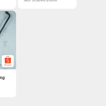
SKU: 5C6E44120000
ống