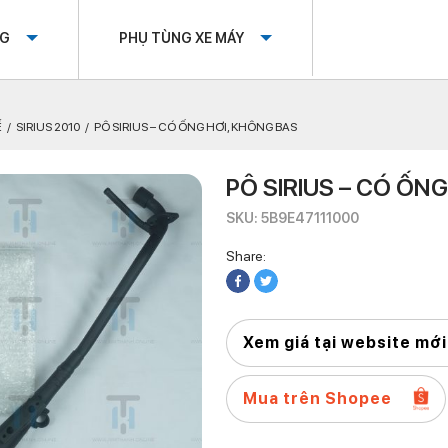
OG
PHỤ TÙNG XE MÁY
Ế
SIRIUS 2010
PÔ SIRIUS – CÓ ỐNG HƠI, KHÔNG BAS
PÔ SIRIUS – CÓ ỐN
SKU: 5B9E47111000
Share:
Xem giá tại website mới
Mua trên Shopee