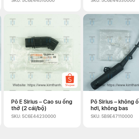
SKU: 5C6E44510000
SKU: 5C6E44530000
Pô E Sirius – Cao su ống
Pô Sirius – không 
thở (2 cái/bộ)
hơi, không bas
SKU: 5C6E44230000
SKU: 5B9E47110000