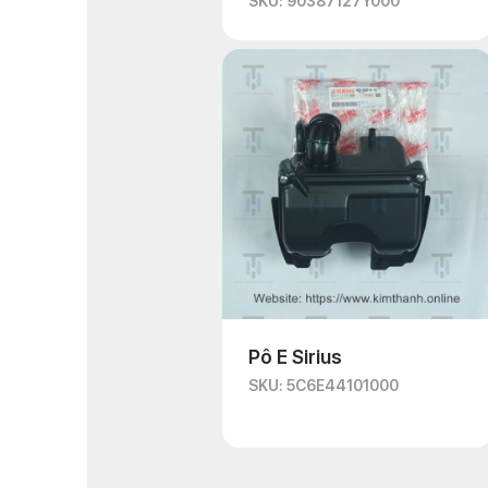
SKU: 90387127Y000
Pô E Sirius
SKU: 5C6E44101000