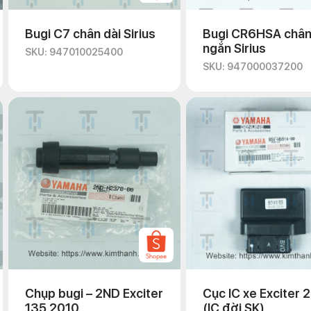
Bugi C7 chân dài Sirius
Bugi CR6HSA châ
ngắn Sirius
SKU: 947010025400
SKU: 947000037200
Chụp bugi – 2ND Exciter
Cục IC xe Exciter 
135 2010
(IC đời SK)