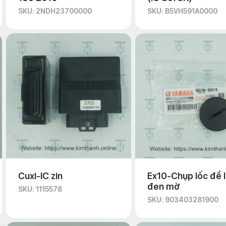
SKU: 2NDH23700000
SKU: B5VH591A0000
Cuxi-IC zin
Ex10-Chụp lốc đề 
đen mờ
SKU: 1115578
SKU: 903403281900