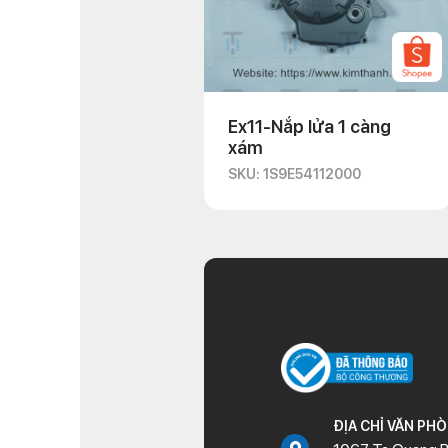
Ex11-Nắp lửa 1 càng
xám
SKU: 1S9E54112000
ĐỊA CHỈ VĂN PH