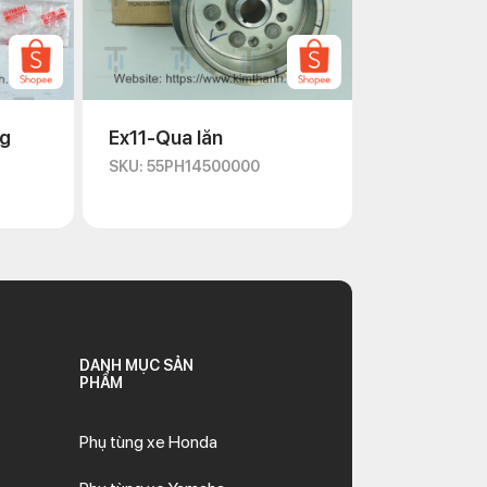
ng
Ex11-Qua lăn
SKU: 55PH14500000
DANH MỤC SẢN
PHẨM
Phụ tùng xe Honda