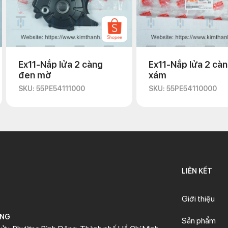
Ex11-Nắp lửa 2 càng
Ex11-Nắp lửa 2 cà
đen mờ
xám
SKU: 55PE54111000
SKU: 55PE54110000
LIÊN KẾT
Giới thiệu
ÒNG
Sản phẩm