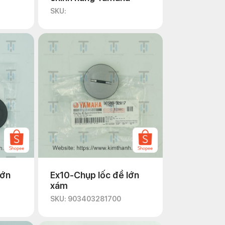
SKU:
lớn
Ex10-Chụp lốc đề lớn
xám
SKU: 903403281700