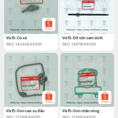
Vis15-Cò xả
Vis15-Đỡ sên cam dưới
SKU: 14440K44V00
SKU: 14611K44V00
Vis15-Gon cao su đầu
Vis15-Gon chân nòng
SKU: 12391K44V00
SKU: 12191K44V00