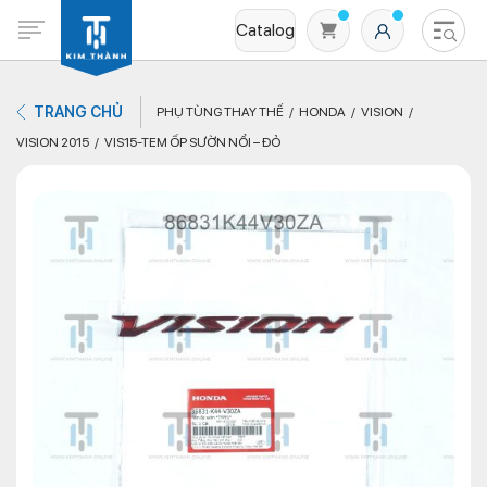
Catalog
TRANG CHỦ
PHỤ TÙNG THAY THẾ
HONDA
VISION
VISION 2015
VIS15-TEM ỐP SƯỜN NỔI – ĐỎ
Không có sản phẩm nào trong giỏ hàng