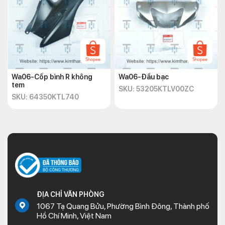
Wa06-Cốp bình R không
Wa06-Đầu bạc
tem
SKU: 53205KTLV00ZC
SKU: 64350KTL740
ĐỊA CHỈ VĂN PHÒNG
1067 Tạ Quang Bửu, Phường Bình Đông, Thành phố
Hồ Chí Minh, Việt Nam