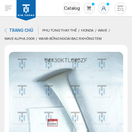
Catalog
TRANG CHỦ
PHỤ TÙNG THAY THẾ
HONDA
WAVE
WAVE ALPHA 2006
WA06-BỮNG NGOÀI BẠC R KHÔNG TEM
Không có sản phẩm nào trong giỏ hàng