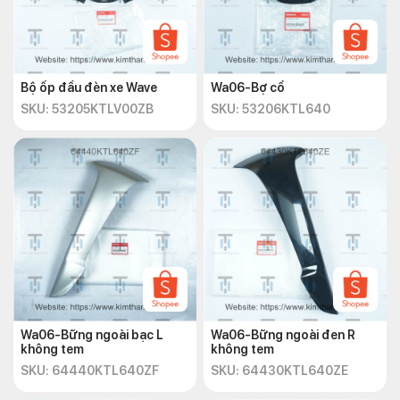
Bộ ốp đầu đèn xe Wave
Wa06-Bợ cổ
SKU: 53205KTLV00ZB
SKU: 53206KTL640
Wa06-Bững ngoài bạc L
Wa06-Bững ngoài đen R
không tem
không tem
SKU: 64440KTL640ZF
SKU: 64430KTL640ZE