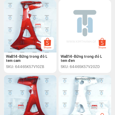
WaB14-Bững trong đô L
WaB14-Bững trong đỏ L
tem cam
tem đen
SKU: 64465K57V10ZB
SKU: 64465K57V20ZD