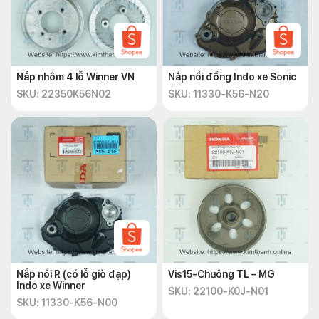
Nắp nhôm 4 lỗ Winner VN
Nắp nồi đồng Indo xe Sonic
SKU: 22350K56N02
SKU: 11330-K56-N20
Nắp nồi R (có lỗ giò đạp)
Vis15-Chuông TL – MG
Indo xe Winner
SKU: 22100-K0J-N01
SKU: 11330-K56-N00