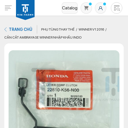
Catalog
TRANG CHỦ
PHỤ TÙNG THAY THẾ
WINNER V1 2016
CẦN CẮT AMBRAYAGE WINNER NHẬP KHẨU INDO
Không có sản phẩm nào trong giỏ hàng