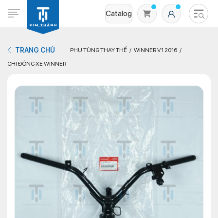
Catalog
TRANG CHỦ
PHỤ TÙNG THAY THẾ
WINNER V1 2016
GHI ĐÔNG XE WINNER
Không có sản phẩm nào trong giỏ hàng