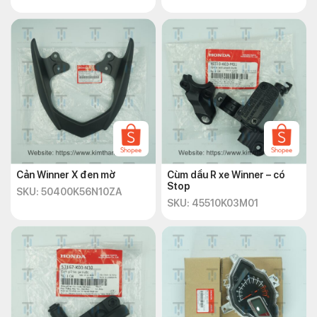
Cản Winner X đen mờ
Cùm dầu R xe Winner – có
Stop
SKU: 50400K56N10ZA
SKU: 45510K03M01