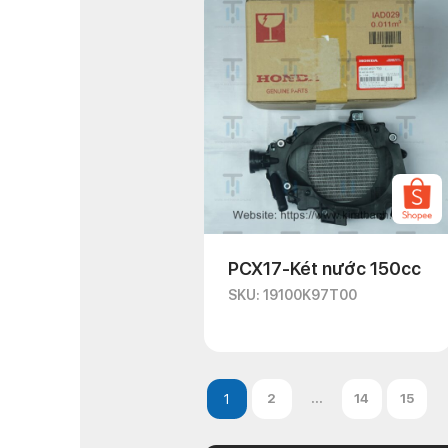
PCX17-Két nước 150cc
SKU: 19100K97T00
2
...
14
15