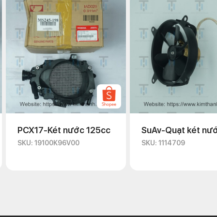
PCX17-Két nước 125cc
SuAv-Quạt két nư
SKU: 19100K96V00
SKU: 1114709