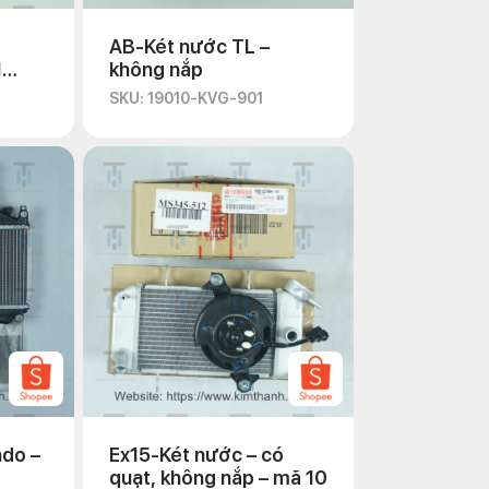
AB-Két nước TL –
1
không nắp
SKU: 19010-KVG-901
ndo –
Ex15-Két nước – có
quạt, không nắp – mã 10