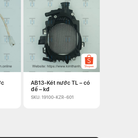
ớc
AB13-Két nước TL – có
đế – kđ
SKU: 19100-KZR-601