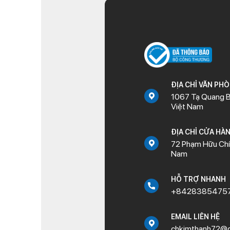
ĐỊA CHỈ VĂN PH
1067 Tạ Quang B
Việt Nam
ĐỊA CHỈ CỬA HÀ
72 Phạm Hữu Chí,
Nam
HỖ TRỢ NHANH
+8428385475
EMAIL LIÊN HỆ
chkimthanh72@g