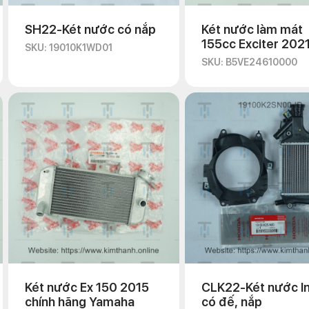
SH22-Két nước có nắp
Két nước làm mát
155cc Exciter 202
SKU: 19010K1WD01
(không nắp)
SKU: B5VE24610000
Két nước Ex 150 2015
CLK22-Két nước I
chính hãng Yamaha
có đế, nắp