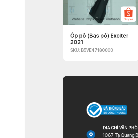
Ốp pô (Bas pô) Exciter
2021
SKU: B5VE47180000
ĐỊA CHỈ VĂN PH
1067 Tạ Quang B