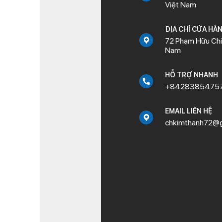
Việt Nam
ĐỊA CHỈ CỬA HÀ
72 Phạm Hữu Chí,
Nam
HỖ TRỢ NHANH
+8428385475
EMAIL LIÊN HỆ
chkimthanh72@g