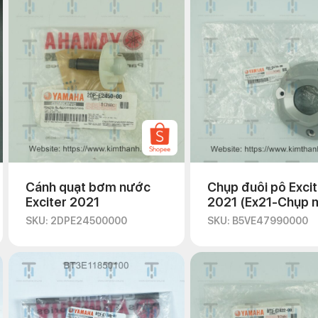
nh.online/
Cánh quạt bơm nước
Chụp đuôi pô Excit
Exciter 2021
2021 (Ex21-Chụp 
pô)
SKU: 2DPE24500000
SKU: B5VE47990000