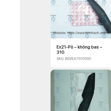
Ex21-Pô – không bas –
310
SKU: B5VE47031000