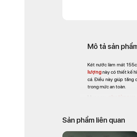
Mô tả sản phẩ
Két nước làm mát 155cc
lượng
này có thiết kế h
cá. Điều này giúp tăng 
trong mức an toàn.
Mua ngay
phụ tùng xe
Địa chỉ: Số 72 – 74 Phạ
Hotline:
+842838547
Sản phẩm liên quan
Email: chkimthanh72@g