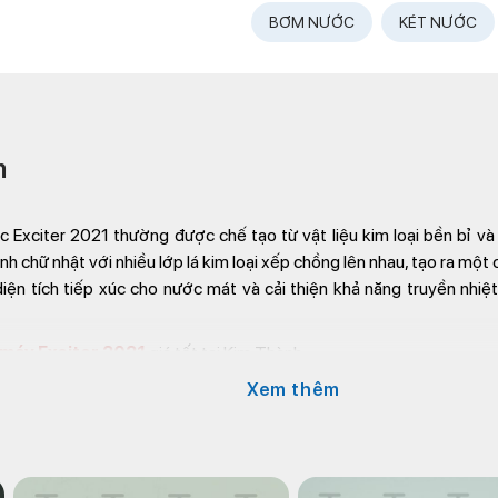
BƠM NƯỚC
KÉT NƯỚC
m
 Exciter 2021 thường được chế tạo từ vật liệu kim loại bền bỉ và
ình chữ nhật với nhiều lớp lá kim loại xếp chồng lên nhau, tạo ra mộ
diện tích tiếp xúc cho nước mát và cải thiện khả năng truyền nhiệt
 máy Exciter 2021
giá tốt tại Kim Thành.
Xem thêm
m Hữu Chí, P.12, Q.5, TP.HCM
570
mail.com