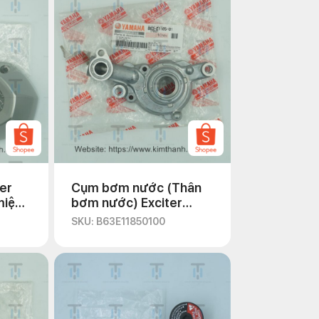
er
Cụm bơm nước (Thân
miệng
bơm nước) Exciter
2021
SKU: B63E11850100