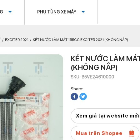
OG
PHỤ TÙNG XE MÁY
Ế
EXCITER 2021
KÉT NƯỚC LÀM MÁT 155CC EXCITER 2021 (KHÔNG NẮP)
KÉT NƯỚC LÀM MÁT
(KHÔNG NẮP)
SKU: B5VE24610000
Share:
Xem giá tại website mới
Mua trên Shopee