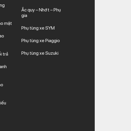
ăng
Ắc quy – Nhớt – Phụ
gia
ảo mật
Phụ tùng xe SYM
ao
lại để thấm hết nước.
Phụ tùng xe Piaggio
Phụ tùng xe Suzuki
i trả
hanh
à cần thay thế. Một vài biểu hiện cho
ảo
diễn ra là bạn để nhiệt động cơ quá
iếu
 kiện bị nhiễm hóa chất ăn mòn.
 TPHCM