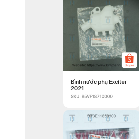
Bình nước phụ Exciter
2021
SKU: B5VF18710000
Một số đặc điểm của ph
Chất liệu: hợp kim
Hình dáng: nhiều k
Màu sắc: màu bạc 
Đạt tiêu chuẩn củ