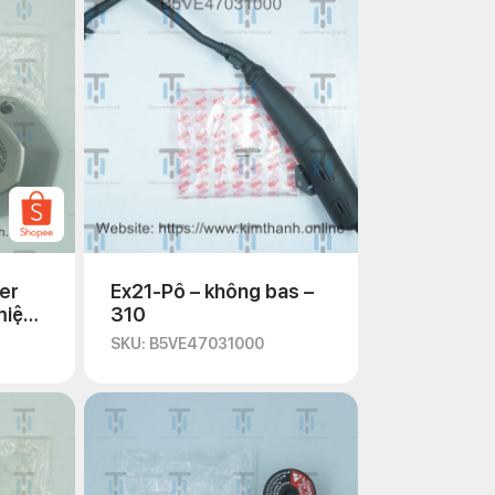
er
Ex21-Pô – không bas –
miệng
310
SKU: B5VE47031000