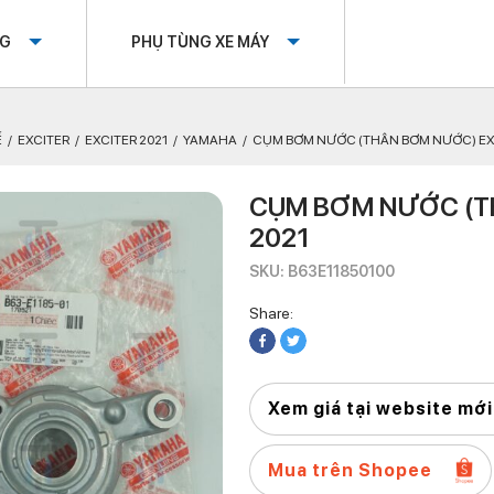
OG
PHỤ TÙNG XE MÁY
Ế
EXCITER
EXCITER 2021
YAMAHA
CỤM BƠM NƯỚC (THÂN BƠM NƯỚC) EXC
CỤM BƠM NƯỚC (T
2021
SKU: B63E11850100
Share:
Xem giá tại website mới
Mua trên Shopee