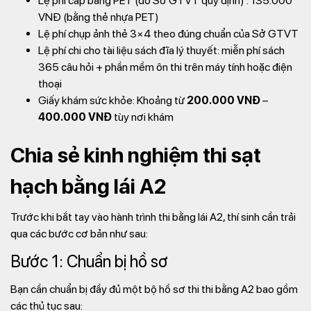
Lệ phí cấp bằng PET (do Sở GTVT quy định) : 135.000
VNĐ (bằng thẻ nhựa PET)
Lệ phí chụp ảnh thẻ 3×4 theo đúng chuẩn của Sở GTVT
Lệ phí chi cho tài liệu sách đĩa lý thuyết: miễn phí sách
365 câu hỏi + phần mềm ôn thi trên máy tính hoặc điện
thoại
Giấy khám sức khỏe: Khoảng từ
200.000 VNĐ
–
400.000 VNĐ
tùy nơi khám
Chia sẻ kinh nghiệm thi sạt
hạch bằng lái A2
Trước khi bắt tay vào hành trình thi bằng lái A2, thí sinh cần trải
qua các bước cơ bản như sau:
Bước 1: Chuẩn bị hồ sơ
Bạn cần chuẩn bị đầy đủ một bộ hồ sơ thi thi bằng A2 bao gồm
các thủ tục sau: