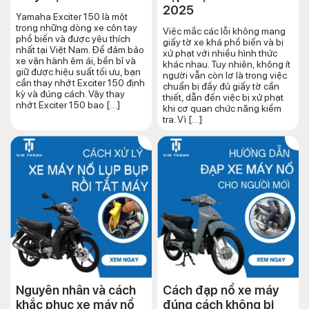
2025
Yamaha Exciter 150 là một
trong những dòng xe côn tay
Việc mắc các lỗi không mang
phổ biến và được yêu thích
giấy tờ xe khá phổ biến và bị
nhất tại Việt Nam. Để đảm bảo
xử phạt với nhiều hình thức
xe vận hành êm ái, bền bỉ và
khác nhau. Tuy nhiên, không ít
giữ được hiệu suất tối ưu, bạn
người vẫn còn lơ là trong việc
cần thay nhớt Exciter 150 định
chuẩn bị đầy đủ giấy tờ cần
kỳ và đúng cách. Vậy thay
thiết, dẫn đến việc bị xử phạt
nhớt Exciter 150 bao […]
khi cơ quan chức năng kiểm
tra. Vì […]
Nguyên nhân và cách
Cách đạp nổ xe máy
khắc phục xe máy nổ
đúng cách​ không bị