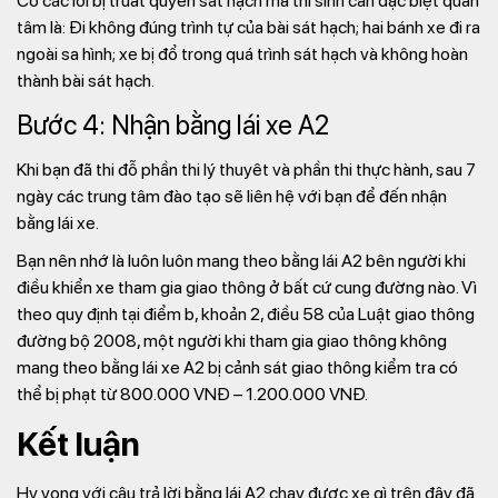
Có các lỗi bị truất quyền sát hạch mà thí sinh cần đặc biệt quan
tâm là: Đi không đúng trình tự của bài sát hạch; hai bánh xe đi ra
ngoài sa hình; xe bị đổ trong quá trình sát hạch và không hoàn
thành bài sát hạch.
Bước 4: Nhận bằng lái xe A2
Khi bạn đã thi đỗ phần thi lý thuyêt và phần thi thực hành, sau 7
ngày các trung tâm đào tạo sẽ liên hệ với bạn để đến nhận
bằng lái xe.
Bạn nên nhớ là luôn luôn mang theo bằng lái A2 bên người khi
điều khiển xe tham gia giao thông ở bất cứ cung đường nào. Vì
theo quy định tại điểm b, khoản 2, điều 58 của Luật giao thông
đường bộ 2008, một người khi tham gia giao thông không
mang theo bằng lái xe A2 bị cảnh sát giao thông kiểm tra có
thể bị phạt từ 800.000 VNĐ – 1.200.000 VNĐ.
Kết luận
Hy vọng với câu trả lời bằng lái A2 chạy được xe gì trên đây đã