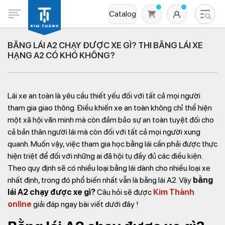
Catalog
BẰNG LÁI A2 CHẠY ĐƯỢC XE GÌ? THI BẰNG LÁI XE
HẠNG A2 CÓ KHÓ KHÔNG?
Lái xe an toàn là yêu cầu thiết yếu đối với tất cả mọi người
tham gia giao thông. Điều khiến xe an toàn không chỉ thể hiện
một xã hội văn minh mà còn đảm bảo sự an toàn tuyệt đối cho
cả bản thân người lái mà còn đối với tất cả mọi người xung
Không có sản phẩm nào trong giỏ hàng
quanh. Muốn vậy, việc tham gia học bằng lái cần phải được thực
hiện triệt để đối với những ai đã hội tụ đầy đủ các điều kiện.
Theo quy định sẽ có nhiều loại bằng lái dành cho nhiều loại xe
nhất định, trong đó phổ biến nhất vẫn là bằng lái A2. Vậy
bằng
lái A2 chạy được xe gì?
Câu hỏi sẽ được
Kim Thành
online
giải đáp ngay bài viết dưới đây !