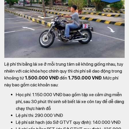
Lệ phí thi bằng lái xe ở mỗi trung tâm sẽ không giống nhau, tuy
nhiên với các khóa học chính quy thì chi phí sẽ dao động trong
khoảng từ
1.500.000 VNĐ
đến
1.750.000 VNĐ
. Mức phí
này bao gồm các khoản sau:
Học phí: 1.150.000 VNĐ bao gồm tập xe cảm ứng miễn
phí, sau 30 phút thí sinh sẽ biết lái xe côn tay để dễ dàng
chạy thực hành đỗ
Lệ phí thi: 290.000 VNĐ
Lệ phí sát hạch (do Sở GTVT quy định): 140.000 VNĐ