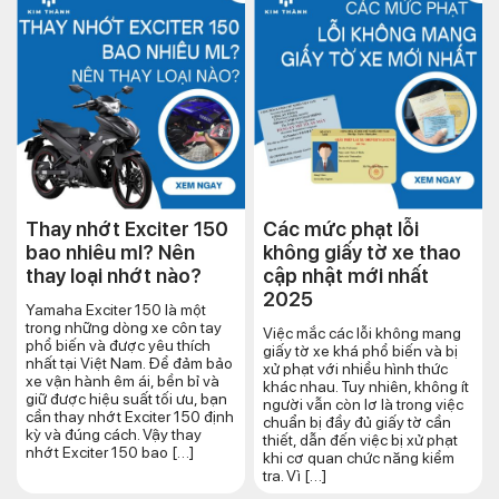
Thay nhớt Exciter 150
Các mức phạt lỗi
bao nhiêu ml? Nên
không giấy tờ xe thao
thay loại nhớt nào?
cập nhật mới nhất
2025
Yamaha Exciter 150 là một
trong những dòng xe côn tay
Việc mắc các lỗi không mang
phổ biến và được yêu thích
giấy tờ xe khá phổ biến và bị
nhất tại Việt Nam. Để đảm bảo
xử phạt với nhiều hình thức
xe vận hành êm ái, bền bỉ và
khác nhau. Tuy nhiên, không ít
giữ được hiệu suất tối ưu, bạn
người vẫn còn lơ là trong việc
cần thay nhớt Exciter 150 định
chuẩn bị đầy đủ giấy tờ cần
kỳ và đúng cách. Vậy thay
thiết, dẫn đến việc bị xử phạt
nhớt Exciter 150 bao […]
khi cơ quan chức năng kiểm
tra. Vì […]