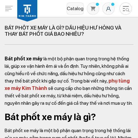
Catalog
BÁT PHỐT XE MÁY LÀ GÌ? DẤU HIỆU HƯ HỎNG VÀ
THAY BÁT PHỐT GIÁ BAO NHIÊU?
Bát phốt xe máy
là một bộ phận quan trọng trong hệ thống
lái, giúp xe vận hành êm ái và ổn định. Tuy nhiên, không phải ai
cũng hiểu rõ về chức năng, dấu hiệu hư hỏng cũng như cách
thay thế bát phốt khi gặp sự cố. Trong bài viết này,
phụ tùng
Không có sản phẩm nào trong giỏ hàng
xe máy Kim Thành
sẽ cung cấp cho bạn những thông tin cần
thiết về bát phốt xe máy, từ khái niệm, dấu hiệu hư hỏng,
nguyên nhân gây ra sự cố đến giá cả thay thế và nơi mua uy tín.
Bát phốt xe máy là gì?
Bát phốt xe máy là một bộ phận quan trọng trong hệ thống lái
của xe máy, nằm trong cụm cổ phốt (hoặc ổ trục cổ lái). Nhiệm