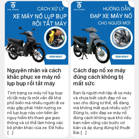
Nguyên nhân và cách
Cách đạp nổ xe máy
khắc phục xe máy nổ
đúng cách​ không bị
lụp bụp rồi tắt máy
mất sức
Tình trạng xe máy nổ lụp bụp
Bạn là người mới tập đi xe máy
rồi tắt máy là một vấn đề khá
và chưa biết cách đạp nổ xe
phổ biến mà nhiều người đi xe
sao cho đúng tư thế, dễ dàng
máy gặp phải. Hiện tượng xe
mà không mất quá nhiều sức?
nổ lụp bụp này còn tiềm ẩn
Đừng lo, việc đạp xe máy nổ
nguy hiểm khi tham gia giao
đúng cách không quá khó nếu
thông và có thể làm hỏng các
bạn nắm vững các bước cơ
bộ phận khác của xe. Để hiểu
bản và áp dụng đúng kỹ thuật.
[…]
Bài […]