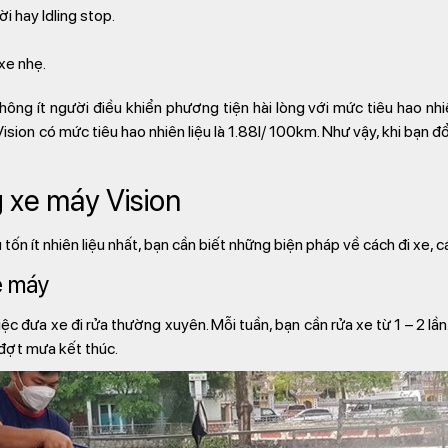
 hay Idling stop.
xe nhẹ.
hông ít người điều khiển phương tiện hài lòng với mức tiêu hao nhi
ion có mức tiêu hao nhiên liệu là 1.88l/ 100km. Như vậy, khi bạn đổ
g xe máy Vision
 tốn ít nhiên liệu nhất, bạn cần biết những biện pháp về cách đi xe
e máy
iệc đưa xe đi rửa thường xuyên. Mỗi tuần, bạn cần rửa xe từ 1 – 2 lầ
 đợt mưa kết thúc.