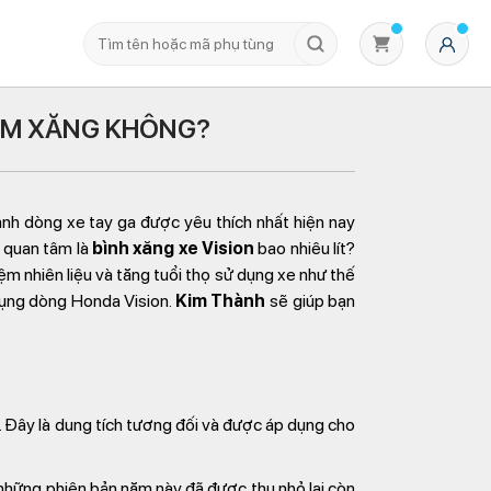
KIỆM XĂNG KHÔNG?
hành dòng xe tay ga được yêu thích nhất hiện nay
u quan tâm là
bình xăng xe Vision
bao nhiêu lít?
iệm nhiên liệu và tăng tuổi thọ sử dụng xe như thế
dụng dòng Honda Vision.
Kim Thành
sẽ giúp bạn
Không có sản phẩm nào trong giỏ hàng
. Đây là dung tích tương đối và được áp dụng cho
 những phiên bản năm này đã được thu nhỏ lại còn