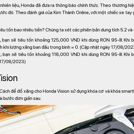
 nhiên liệu, Honda đã đưa ra thông báo chính thức. Theo thương hiệ
trước đó. Theo đánh giá của Kim Thành Online, với một chiếc xe tay
êu tốn bao nhiêu tiền? Chúng ta xét các phiên bản dung tích 5.2 và 4
ít, bạn sẽ tiêu tốn khoảng 125,000 VND khi dùng RON 95‑III. Khi b
h khi lượng xăng ban đầu trong bình = 0. (Cập nhật ngày 17/08/202
ít, bạn sẽ tiêu tốn khoảng 118,000 VND khi dùng RON 95‑III. Khi b
 17/08/2023)
Vision
u? Cách để đổ xăng cho Honda Vision sử dụng khóa cơ và khóa smar
ài bước đơn giản sau.