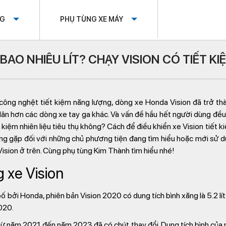
OG
PHỤ TÙNG XE MÁY
 BAO NHIÊU LÍT? CHẠY VISION CÓ TIẾT 
ng công nghệt tiết kiệm năng lượng, dòng xe Honda Vision đã trở t
dân hơn các dòng xe tay ga khác. Và vấn đề hầu hết người dùng đề
 kiệm nhiên liệu tiêu thụ không? Cách để điều khiển xe Vision tiết k
ng gặp đối với những chủ phương tiện đang tìm hiểu hoặc mới sử 
 Vision ở trên. Cùng phụ tùng Kim Thành tìm hiểu nhé!
 xe Vision
bởi Honda, phiên bản Vision 2020 có dung tích bình xăng là 5.2 lít
020.
 từ năm 2021 đến năm 2023 đã có chút thay đổi. Dung tích bình của