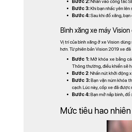
Bước 2:
Nhấn vào công tắc SE
Bước 3:
Khi bạn nhấc yên lên
Bước 4:
Sau khi đổ xăng, bạn
Bình xăng xe máy Vision
Vị trí của bình xăng ở xe Vision dù
hơn. Từ phiên bản Vision 2019 xe đã
Bước 1:
Mở khóa xe bằng cách
Thông thường, điều khiển sẽ h
Bước 2
: Nhấn nút khởi động x
Bước 3:
Bạn vặn núm khóa the
cạch. Lúc này, cốp xe đã được
Bước 4:
Bạn mở nắp bình, đổ 
Mức tiêu hao nhiên 