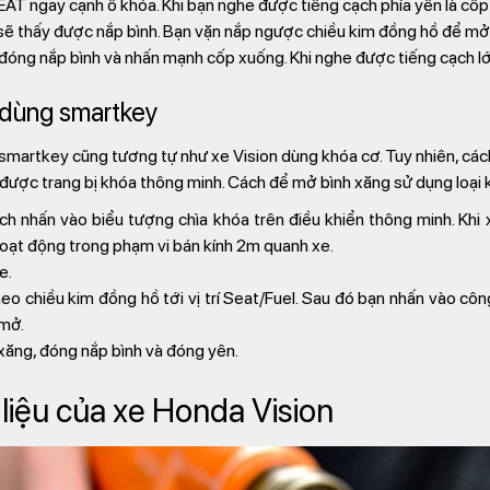
AT ngay cạnh ổ khóa. Khi bạn nghe được tiếng cạch phía yên là cố
 sẽ thấy được nắp bình. Bạn vặn nắp ngược chiều kim đồng hồ để mở
 đóng nắp bình và nhấn mạnh cốp xuống. Khi nghe được tiếng cạch lớ
 dùng smartkey
ng smartkey cũng tương tự như xe Vision dùng khóa cơ. Tuy nhiên, c
 được trang bị khóa thông minh. Cách để mở bình xăng sử dụng loại
 nhấn vào biểu tượng chìa khóa trên điều khiển thông minh. Khi 
oạt động trong phạm vi bán kính 2m quanh xe.
e.
o chiều kim đồng hồ tới vị trí Seat/Fuel. Sau đó bạn nhấn vào côn
 mở.
xăng, đóng nắp bình và đóng yên.
liệu của xe Honda Vision