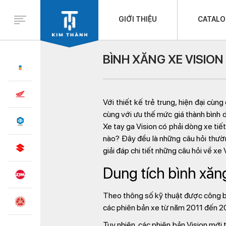
GIỚI THIỆU
CATAL
BÌNH XĂNG XE VISION
Với thiết kế trẻ trung, hiện đại cù
cùng với ưu thế mức giá thành bình 
Xe tay ga Vision có phải dòng xe tiết
nào? Đây đều là những câu hỏi thườ
giải đáp chi tiết những câu hỏi về xe
Dung tích bình xăng
Theo thông số kỹ thuật được công bố 
các phiên bản xe từ năm 2011 đến 2
Tuy nhiên, các phiên bản Vision mới