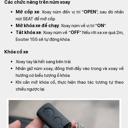
Các chức năng trên núm xoay
Mở cốp xe
: Xoay núm đến vị trí “
OPEN
”, sau đó nhấn
nút SEAT để mở cốp.
Mở khóa xe để chạy
: Xoay núm về vị trí “
ON
”.
Tắt khóa xe
: Xoay núm về “
OFF
”. Nếu rời xa xe quá 2m,
Exciter 155 sẽ tự động khóa.
Khóa cổ xe
Xoay tay lái hết sang bên trái.
Nhấn giữ núm xoay, đồng thời đẩy vào trong và xoay về
hướng có biểu tượng ổ khóa.
Khi cần mở khóa cổ, thực hiện thao tác tương tự theo
chiều ngược lại.