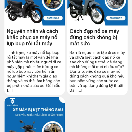
Nguyên nhân và cách
Cách đạp nổ xe máy
khắc phục xe máy nổ
đúng cách​ không bị
lụp bụp rồi tắt máy
mất sức
Tình trạng xe máy nổ lụp bụp
Bạn là người mới tập đi xe máy
rồi tắt máy là một vấn đề khá
và chưa biết cách đạp nổ xe
phổ biến mà nhiều người đi xe
sao cho đúng tư thế, dễ dàng
máy gặp phải. Hiện tượng xe
mà không mất quá nhiều sức?
nổ lụp bụp này còn tiềm ẩn
Đừng lo, việc đạp xe máy nổ
nguy hiểm khi tham gia giao
đúng cách không quá khó nếu
thông và có thể làm hỏng các
bạn nắm vững các bước cơ
bộ phận khác của xe. Để hiểu
bản và áp dụng đúng kỹ thuật.
[…]
Bài […]