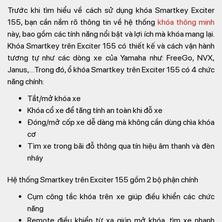
Trước khi tìm hiểu về cách sử dụng khóa Smartkey Exciter
155, bạn cần nắm rõ thông tin về hệ thống
khóa thông minh
này, bao gồm các tính năng nổi bật và lợi ích mà khóa mang lại.
Khóa Smartkey trên Exciter 155 có thiết kế và cách vận hành
tương tự như các dòng xe của Yamaha như: FreeGo, NVX,
Janus,…Trong đó, ổ khóa Smartkey trên Exciter 155 có 4 chức
năng chính:
Tắt/mở khóa xe
Khóa cổ xe để tăng tính an toàn khi đỗ xe
Đóng/mở cốp xe dễ dàng mà không cần dùng chìa khóa
cơ
Tìm xe trong bãi đỗ thông qua tín hiệu âm thanh và đèn
nháy
Hệ thống Smartkey trên Exciter 155 gồm 2 bộ phận chính
Cụm công tắc khóa trên xe giúp điều khiển các chức
năng
Remote điều khiển từ xa giúp mở khóa, tìm xe nhanh