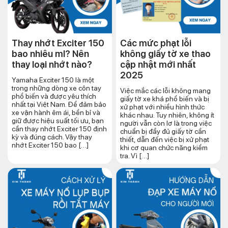
Thay nhớt Exciter 150
Các mức phạt lỗi
bao nhiêu ml? Nên
không giấy tờ xe thao
thay loại nhớt nào?
cập nhật mới nhất
2025
Yamaha Exciter 150 là một
trong những dòng xe côn tay
Việc mắc các lỗi không mang
phổ biến và được yêu thích
giấy tờ xe khá phổ biến và bị
nhất tại Việt Nam. Để đảm bảo
xử phạt với nhiều hình thức
xe vận hành êm ái, bền bỉ và
khác nhau. Tuy nhiên, không ít
giữ được hiệu suất tối ưu, bạn
người vẫn còn lơ là trong việc
cần thay nhớt Exciter 150 định
chuẩn bị đầy đủ giấy tờ cần
kỳ và đúng cách. Vậy thay
thiết, dẫn đến việc bị xử phạt
nhớt Exciter 150 bao […]
khi cơ quan chức năng kiểm
tra. Vì […]