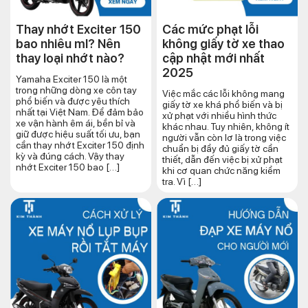
Thay nhớt Exciter 150
Các mức phạt lỗi
bao nhiêu ml? Nên
không giấy tờ xe thao
thay loại nhớt nào?
cập nhật mới nhất
2025
Yamaha Exciter 150 là một
trong những dòng xe côn tay
Việc mắc các lỗi không mang
phổ biến và được yêu thích
giấy tờ xe khá phổ biến và bị
nhất tại Việt Nam. Để đảm bảo
xử phạt với nhiều hình thức
xe vận hành êm ái, bền bỉ và
khác nhau. Tuy nhiên, không ít
giữ được hiệu suất tối ưu, bạn
người vẫn còn lơ là trong việc
cần thay nhớt Exciter 150 định
chuẩn bị đầy đủ giấy tờ cần
kỳ và đúng cách. Vậy thay
thiết, dẫn đến việc bị xử phạt
nhớt Exciter 150 bao […]
khi cơ quan chức năng kiểm
tra. Vì […]