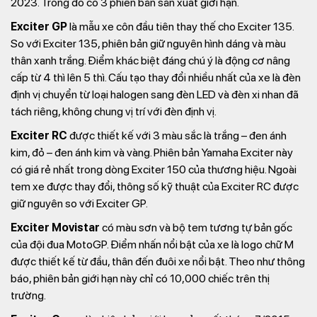
2023. Trong đó có 3 phiên bản sản xuất giới hạn.
Exciter GP
là mẫu xe côn đầu tiên thay thế cho Exciter 135.
So với Exciter 135, phiên bản giữ nguyên hình dáng và màu
thân xanh trắng. Điểm khác biệt đáng chú ý là động cơ nâng
cấp từ 4 thì lên 5 thì. Cấu tạo thay đổi nhiều nhất của xe là đèn
định vị chuyển từ loại halogen sang đèn LED và đèn xi nhan đã
tách riêng, không chung vị trí với đèn định vị.
Exciter RC
được thiết kế với 3 màu sắc là trắng – đen ánh
kim, đỏ – đen ánh kim và vàng. Phiên bản Yamaha Exciter này
có giá rẻ nhất trong dòng Exciter 150 của thương hiệu. Ngoài
tem xe được thay đổi, thông số kỹ thuật của Exciter RC được
giữ nguyên so với Exciter GP.
Exciter Movistar
có màu sơn và bộ tem tương tự bản gốc
của đội đua MotoGP. Điểm nhấn nổi bật của xe là logo chữ M
được thiết kế từ đầu, thân đến đuôi xe nổi bật. Theo như thông
báo, phiên bản giới hạn này chỉ có 10,000 chiếc trên thị
trường.