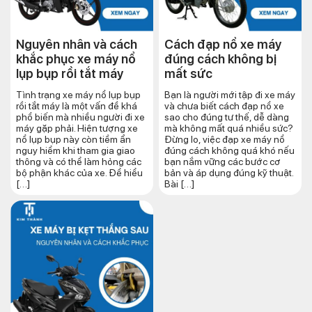
Nguyên nhân và cách
Cách đạp nổ xe máy
khắc phục xe máy nổ
đúng cách​ không bị
lụp bụp rồi tắt máy
mất sức
Tình trạng xe máy nổ lụp bụp
Bạn là người mới tập đi xe máy
rồi tắt máy là một vấn đề khá
và chưa biết cách đạp nổ xe
phổ biến mà nhiều người đi xe
sao cho đúng tư thế, dễ dàng
máy gặp phải. Hiện tượng xe
mà không mất quá nhiều sức?
nổ lụp bụp này còn tiềm ẩn
Đừng lo, việc đạp xe máy nổ
nguy hiểm khi tham gia giao
đúng cách không quá khó nếu
thông và có thể làm hỏng các
bạn nắm vững các bước cơ
bộ phận khác của xe. Để hiểu
bản và áp dụng đúng kỹ thuật.
[…]
Bài […]