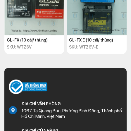
GL-FX (10 cái/ thùng)
GL-FX E (10 cái/ thùng)
SKU: WTZ6V
SKU: WTZ6V-E
ĐỊA CHỈ VĂN PHÒNG
1067 Tạ Quang Bửu, Phường Bình Đông, Thành phố
Hồ Chí Minh, Việt Nam
ĐỊA CHỈ CỬA HÀNG