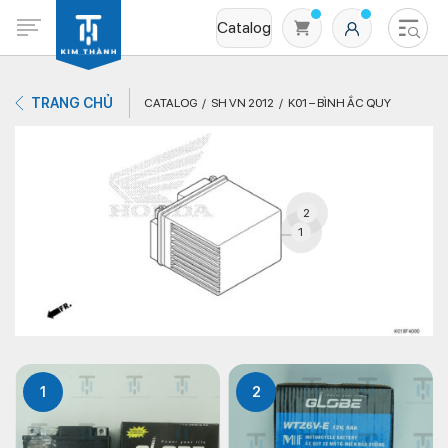
Catalog
TRANG CHỦ
CATALOG
SH VN 2012
K01 – BÌNH ẮC QUY
2
1
Không có sản phẩm nào trong giỏ hàng
1
2