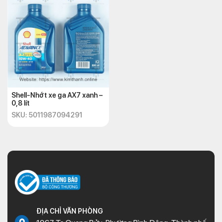
Shell-Nhớt xe ga AX7 xanh –
0,8 lít
SKU: 5011987094291
ĐỊA CHỈ VĂN PHÒNG