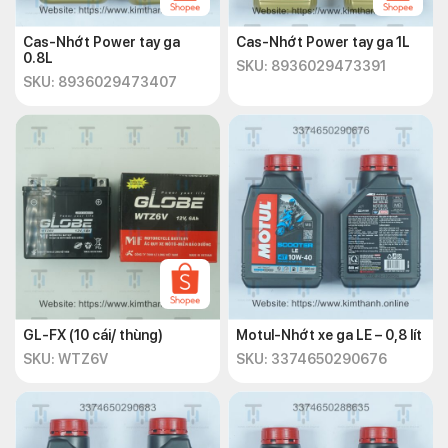
Cas-Nhớt Power tay ga
Cas-Nhớt Power tay ga 1L
0.8L
SKU: 8936029473391
SKU: 8936029473407
GL-FX (10 cái/ thùng)
Motul-Nhớt xe ga LE – 0,8 lít
SKU: WTZ6V
SKU: 3374650290676