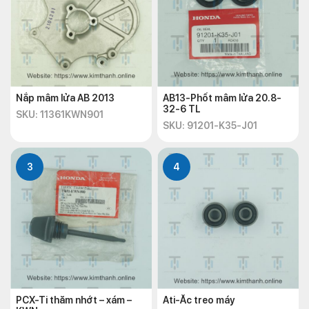
Nắp mâm lửa AB 2013
AB13-Phốt mâm lửa 20.8-
32-6 TL
SKU: 11361KWN901
SKU: 91201-K35-J01
3
4
PCX-Ti thăm nhớt – xám –
Ati-Ắc treo máy