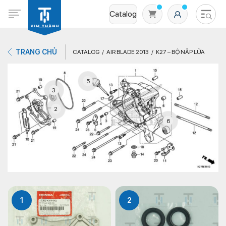
Catalog
TRANG CHỦ
CATALOG
AIR BLADE 2013
K27 – BỘ NẮP LỬA
5
3
2
6
Không có sản phẩm nào trong giỏ hàng
1
2