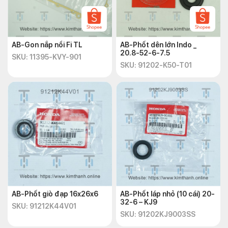
AB-Gon nắp nồi Fi TL
AB-Phốt dên lớn Indo _
20.8-52-6-7.5
SKU: 11395-KVY-901
SKU: 91202-K50-T01
AB-Phốt giò đạp 16x26x6
AB-Phốt láp nhỏ (10 cái) 20-
32-6 – KJ9
SKU: 91212K44V01
SKU: 91202KJ9003SS