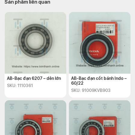
Giao hàng nhanh chóng toàn quốc
Sản phẩm liên quan
Nhân viên tư vấn hỗ trợ nhiệt tình vui vẻ
Nhanh tay đặt hàng ngay để được giao hàng tận nơi nhanh
chóng.
Địa chỉ:
Số 72 – 74 Phạm Hữu Chí, P.12, Q.5, TP.HCM.
Hotline:
+842838547570
.
Email:
chkimthanh72@gmail.com.
Website:
https://kimthanh.online/
AB-Bạc đạn 6207 – dên lớn
AB-Bạc đạn cốt bánh Indo –
60/22
SKU: 1110361
SKU: 91009KVB903