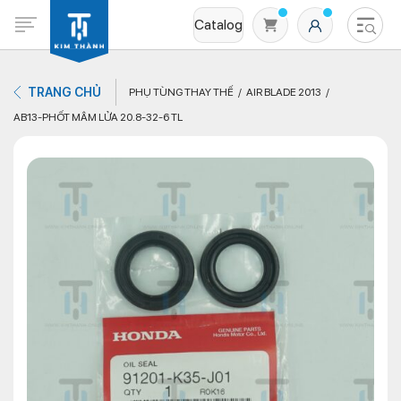
Catalog
TRANG CHỦ
PHỤ TÙNG THAY THẾ
AIR BLADE 2013
AB13-PHỐT MÂM LỬA 20.8-32-6 TL
Không có sản phẩm nào trong giỏ hàng