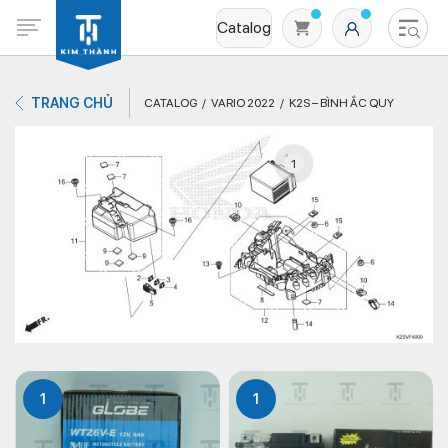
Catalog
TRANG CHỦ
CATALOG
VARIO 2022
K2S – BÌNH ẮC QUY
1
Không có sản phẩm nào trong giỏ hàng
1
1