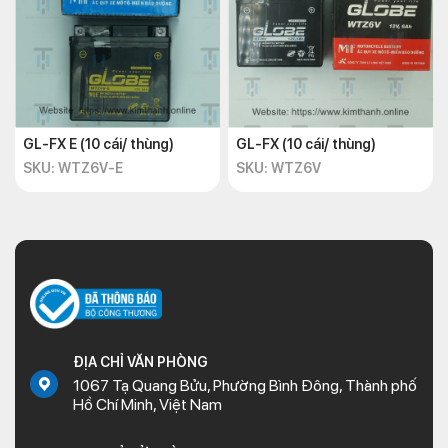
GL-FX E (10 cái/ thùng)
GL-FX (10 cái/ thùng)
SKU: WTZ6V-E
SKU: WTZ6V
ĐỊA CHỈ VĂN PHÒNG
1067 Tạ Quang Bửu, Phường Bình Đông, Thành phố
Hồ Chí Minh, Việt Nam