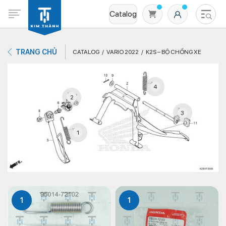
Catalog
TRANG CHỦ
CATALOG
VARIO 2022
K2S – BỘ CHỐNG XE
4
2
3
1
Không có sản phẩm nào trong giỏ hàng
1
1