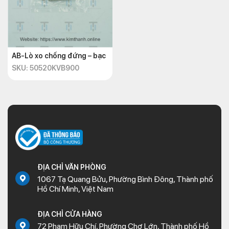
AB-Lò xo chống đứng – bạc
SKU: 50520KVB900
ĐỊA CHỈ VĂN PHÒNG
1067 Tạ Quang Bửu, Phường Bình Đông, Thành phố
Hồ Chí Minh, Việt Nam
ĐỊA CHỈ CỬA HÀNG
72 Phạm Hữu Chí, Phường Chợ Lớn, Thành phố Hồ