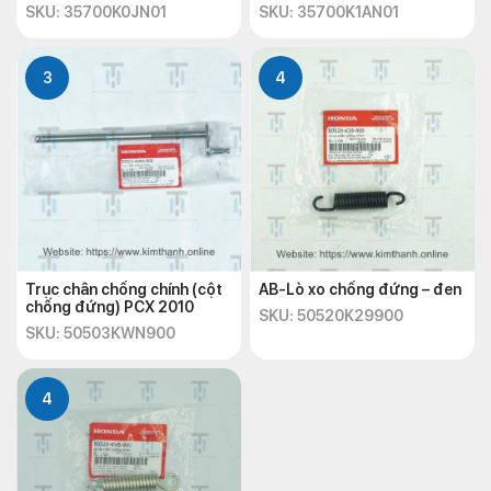
SKU: 35700K0JN01
SKU: 35700K1AN01
3
4
Trục chân chống chính (cột
AB-Lò xo chống đứng – đen
chống đứng) PCX 2010
SKU: 50520K29900
SKU: 50503KWN900
4