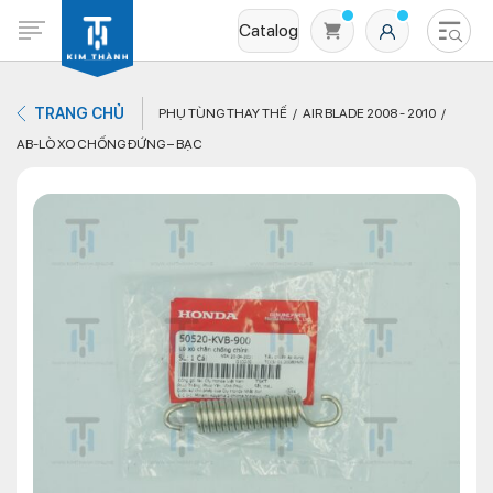
Catalog
TRANG CHỦ
PHỤ TÙNG THAY THẾ
AIR BLADE 2008 - 2010
AB-LÒ XO CHỐNG ĐỨNG – BẠC
Không có sản phẩm nào trong giỏ hàng