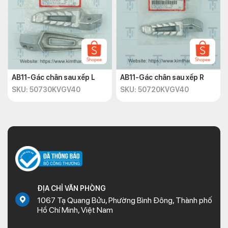
AB11-Gác chân sau xếp L
AB11-Gác chân sau xếp R
SKU: 50730KVGV40
SKU: 50720KVGV40
ĐỊA CHỈ VĂN PHÒNG
1067 Tạ Quang Bửu, Phường Bình Đông, Thành phố
Hồ Chí Minh, Việt Nam