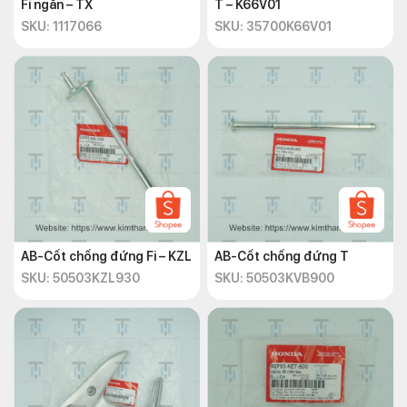
Fi ngắn – TX
T – K66V01
SKU: 1117066
SKU: 35700K66V01
AB-Cốt chống đứng Fi – KZL
AB-Cốt chống đứng T
SKU: 50503KZL930
SKU: 50503KVB900