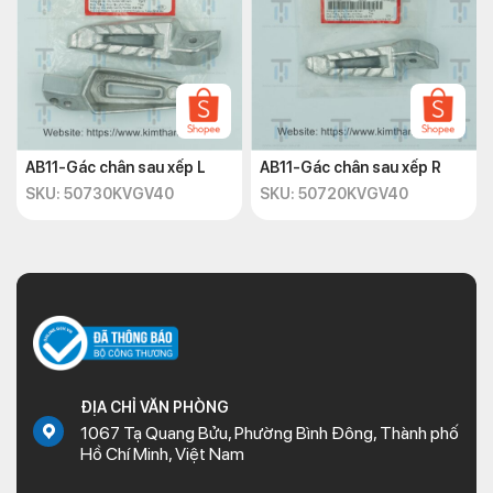
AB11-Gác chân sau xếp L
AB11-Gác chân sau xếp R
SKU: 50730KVGV40
SKU: 50720KVGV40
ĐỊA CHỈ VĂN PHÒNG
1067 Tạ Quang Bửu, Phường Bình Đông, Thành phố
Hồ Chí Minh, Việt Nam