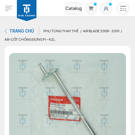
Catalog
TRANG CHỦ
PHỤ TÙNG THAY THẾ
AIR BLADE 2008 - 2010
AB-CỐT CHỐNG ĐỨNG FI – KZL
Không có sản phẩm nào trong giỏ hàng