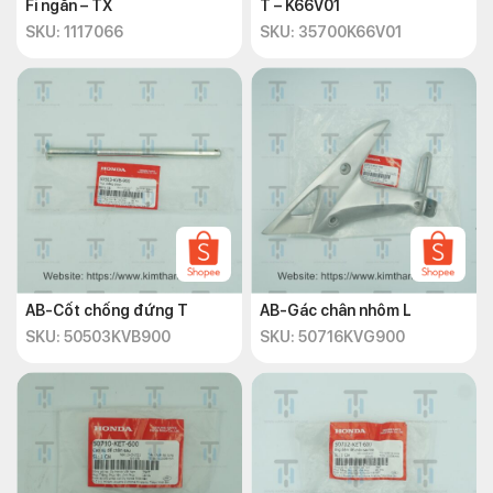
Fi ngắn – TX
T – K66V01
SKU: 1117066
SKU: 35700K66V01
AB-Cốt chống đứng T
AB-Gác chân nhôm L
SKU: 50503KVB900
SKU: 50716KVG900